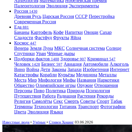
Археология
Математика
Нобелевская премия
Палеонтология
Эволюция
Эксперименты
Россия
1430
Древняя Русь
Царская Россия
СССР
Перестройка
Современная Россия
Еда
881
Бананы
Картофель
Кофе
Напитки
Овощи
Сахар
Сладости
Фастфуд
Фрукты
Яйца
Космос
447
Венера
Земля
Луна
МКС
Солнечная система
Солнце
Спутники
Уран
Чёрные дыры
Подборки фактов
Здоровье
Криминал
1488
907
547
Человек
Бизнес
Авиация
Автомобили
Алкоголь
1428
597
Вино
Война
Дети
Законы
Запахи
Изобретения
Интернет
Катастрофы
Корабли
Курьёзы
Медицина
Металлы
Места
Мир
Мифология
Мифы
Названия
Наркотики
Общество
Олимпийские игры
Оружие
Отношения
Персоны
Пиво
Политика
Природа
Психология
Путешествия
Работа
Радиация
Растения
Рекорды
Религия
Самолёты
Секс
Смерть
Советы
Спорт
Табак
Термины
Технологии
Титаник
Транспорт
Фотографии
Цвета
Эволюция
Языки
Известные люди
•
Учёные
•
Стивен Хокинг
03.06.2026