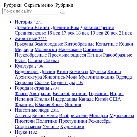
Рубрики
Скрыть меню
Рубрики
История
4271
Древний Египет
Древний Рим
Древняя Греция
Средневековье
16 век
17 век
18 век
19 век
20 век
21 век
Животные
2232
Грызуны
Земноводные
Китообразные
Копытные
Кошки
Медведи
Моллюски
Насекомые
Обезьяны
Паукообразные
Пресмыкающиеся
Птицы
Ракообразные
Рыбы
Слоны
Собаки
Культура
2436
Видеоигры
Дизайн
Кино
Комиксы
Музыка
Книги
Архитектура
Живопись
Мода
Мультипликация
Одежда
Сериалы
Сказки
Скульптура
ТВ
Города и страны
2734
Флаги
Австралия
Великобритания
Германия
Индия
Испания
Италия
Нидерланды
Канада
Китай
США
Франция
Южная Корея
Япония
Известные люди
2315
Актёры
Бизнесмены
Изобретатели
Монархи
Музыканты
Писатели
Политики
Преступники
Режиссёры
Спортсмены
Учёные
Художники
Наука
1182