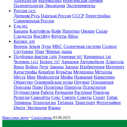
Археология
Математика
Нобелевская премия
Палеонтология
Эволюция
Эксперименты
Россия
1431
Древняя Русь
Царская Россия
СССР
Перестройка
Современная Россия
Еда
882
Бананы
Картофель
Кофе
Напитки
Овощи
Сахар
Сладости
Фастфуд
Фрукты
Яйца
Космос
449
Венера
Земля
Луна
МКС
Солнечная система
Солнце
Спутники
Уран
Чёрные дыры
Подборки фактов
Здоровье
Криминал
1488
907
548
Человек
Бизнес
Авиация
Автомобили
Алкоголь
1431
597
Вино
Война
Дети
Законы
Запахи
Изобретения
Интернет
Катастрофы
Корабли
Курьёзы
Медицина
Металлы
Места
Мир
Мифология
Мифы
Названия
Наркотики
Общество
Олимпийские игры
Оружие
Отношения
Персоны
Пиво
Политика
Природа
Психология
Путешествия
Работа
Радиация
Растения
Рекорды
Религия
Самолёты
Секс
Смерть
Советы
Спорт
Табак
Термины
Технологии
Титаник
Транспорт
Фотографии
Цвета
Эволюция
Языки
Известные люди
•
Спортсмены
03.08.2025