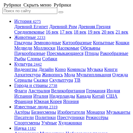
Рубрики
Скрыть меню
Рубрики
История
4275
Древний Египет
Древний Рим
Древняя Греция
Средневековье
16 век
17 век
18 век
19 век
20 век
21 век
Животные
2233
Грызуны
Земноводные
Китообразные
Копытные
Кошки
Медведи
Моллюски
Насекомые
Обезьяны
Паукообразные
Пресмыкающиеся
Птицы
Ракообразные
Рыбы
Слоны
Собаки
Культура
2442
Видеоигры
Дизайн
Кино
Комиксы
Музыка
Книги
Архитектура
Живопись
Мода
Мультипликация
Одежда
Сериалы
Сказки
Скульптура
ТВ
Города и страны
2738
Флаги
Австралия
Великобритания
Германия
Индия
Испания
Италия
Нидерланды
Канада
Китай
США
Франция
Южная Корея
Япония
Известные люди
2319
Актёры
Бизнесмены
Изобретатели
Монархи
Музыканты
Писатели
Политики
Преступники
Режиссёры
Спортсмены
Учёные
Художники
Наука
1182