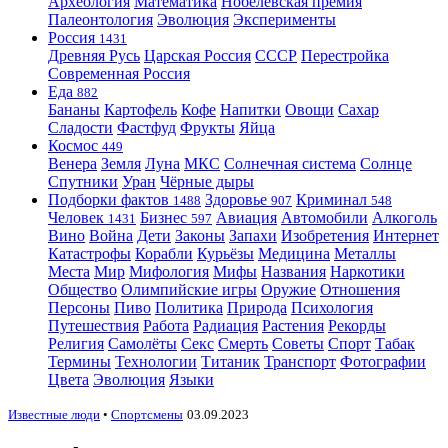
Археология
Математика
Нобелевская премия
Палеонтология
Эволюция
Эксперименты
Россия
1431
Древняя Русь
Царская Россия
СССР
Перестройка
Современная Россия
Еда
882
Бананы
Картофель
Кофе
Напитки
Овощи
Сахар
Сладости
Фастфуд
Фрукты
Яйца
Космос
449
Венера
Земля
Луна
МКС
Солнечная система
Солнце
Спутники
Уран
Чёрные дыры
Подборки фактов
Здоровье
Криминал
1488
907
548
Человек
Бизнес
Авиация
Автомобили
Алкоголь
1431
597
Вино
Война
Дети
Законы
Запахи
Изобретения
Интернет
Катастрофы
Корабли
Курьёзы
Медицина
Металлы
Места
Мир
Мифология
Мифы
Названия
Наркотики
Общество
Олимпийские игры
Оружие
Отношения
Персоны
Пиво
Политика
Природа
Психология
Путешествия
Работа
Радиация
Растения
Рекорды
Религия
Самолёты
Секс
Смерть
Советы
Спорт
Табак
Термины
Технологии
Титаник
Транспорт
Фотографии
Цвета
Эволюция
Языки
Известные люди
•
Спортсмены
03.09.2023