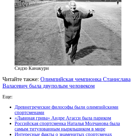
Сидзо Канакури
Читайте также:
Олимпийская чемпионка Станислава
Валасевич была двуполым человеком
Еще:
Древнегреческие философы были олимпийскими
спортсменами
«Львиная грива» Андре Агасси была париком
Российская спортсменка Наталья Молчанова была
самым титулованным ныряльщиком в мире
Интересные факты о знаменитых спортсменах