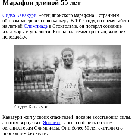
Марафон длиной 55 лет
Сидзо Канакури
, «отец японского марафона», странным
образом завершил свою карьеру. В 1912 году, во время забега
на летней
Олимпиаде
в Стокгольме, он потерял сознание
из-за
жары и усталости. Его нашла семья крестьян, живших
неподалёку.
Сидзо Канакури
Канагури жил у своих спасителей, пока не восстановил силы,
а потом вернулся в
Японию
, забыв сообщить об этом
организаторам Олимпиады. Они более 50 лет считали его
пропавшим без вести.