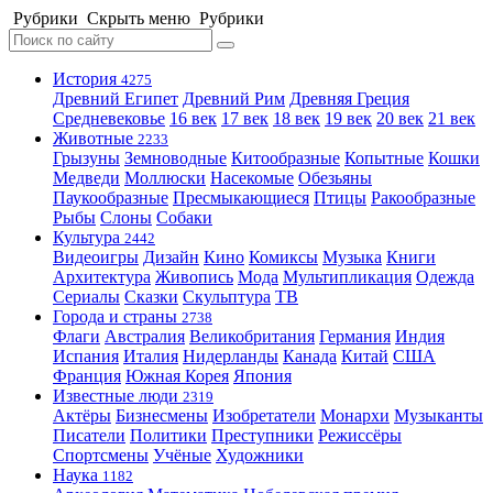
Рубрики
Скрыть меню
Рубрики
История
4275
Древний Египет
Древний Рим
Древняя Греция
Средневековье
16 век
17 век
18 век
19 век
20 век
21 век
Животные
2233
Грызуны
Земноводные
Китообразные
Копытные
Кошки
Медведи
Моллюски
Насекомые
Обезьяны
Паукообразные
Пресмыкающиеся
Птицы
Ракообразные
Рыбы
Слоны
Собаки
Культура
2442
Видеоигры
Дизайн
Кино
Комиксы
Музыка
Книги
Архитектура
Живопись
Мода
Мультипликация
Одежда
Сериалы
Сказки
Скульптура
ТВ
Города и страны
2738
Флаги
Австралия
Великобритания
Германия
Индия
Испания
Италия
Нидерланды
Канада
Китай
США
Франция
Южная Корея
Япония
Известные люди
2319
Актёры
Бизнесмены
Изобретатели
Монархи
Музыканты
Писатели
Политики
Преступники
Режиссёры
Спортсмены
Учёные
Художники
Наука
1182