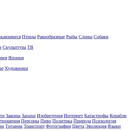
ыкающиеся
Птицы
Ракообразные
Рыбы
Слоны
Собаки
и
Скульптура
ТВ
рея
Япония
ые
Художники
ти
Законы
Запахи
Изобретения
Интернет
Катастрофы
Корабли
тношения
Персоны
Пиво
Политика
Природа
Психология
ии
Титаник
Транспорт
Фотографии
Цвета
Эволюция
Языки