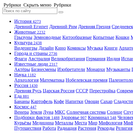
Рубрики
Скрыть меню
Рубрики
История
4273
Древний Египет
Древний Рим
Древняя Греция
Средневек
Животные
2232
Грызуны
Земноводные
Китообразные
Копытные
Кошки
Культура
2438
Видеоигры
Дизайн
Кино
Комиксы
Музыка
Книги
Архит
Города и страны
2736
Флаги
Австралия
Великобритания
Германия
Индия
Испа
Известные люди
2317
Актёры
Бизнесмены
Изобретатели
Монархи
Музыканты
Наука
1182
Археология
Математика
Нобелевская премия
Палеонтоло
Россия
1430
Древняя Русь
Царская Россия
СССР
Перестройка
Соврем
Еда
881
Бананы
Картофель
Кофе
Напитки
Овощи
Сахар
Сладости
Космос
447
Венера
Земля
Луна
МКС
Солнечная система
Солнце
Спу
Подборки фактов
Здоровье
Криминал
Челове
1488
907
548
Курьёзы
Медицина
Металлы
Места
Мир
Мифология
Ми
Путешествия
Работа
Радиация
Растения
Рекорды
Религия