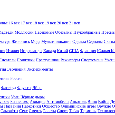
овье
16 век
17 век
18 век
19 век
20 век
21 век
Медведи
Моллюски
Насекомые
Обезьяны
Паукообразные
Пресм
ектура
Живопись
Мода
Мультипликация
Одежда
Сериалы
Сказк
ния
Италия
Нидерланды
Канада
Китай
США
Франция
Южная Ко
Писатели
Политики
Преступники
Режиссёры
Спортсмены
Учён
гия
Эволюция
Эксперименты
енная Россия
Фастфуд
Фрукты
Яйца
тники
Уран
Чёрные дыры
к
Бизнес
Авиация
Автомобили
Алкоголь
Вино
Война
Де
1430
597
фы
Названия
Наркотики
Общество
Олимпийские игры
Оружие
О
Самолёты
Секс
Смерть
Советы
Спорт
Табак
Термины
Технолог