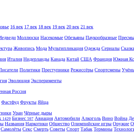
овье
16 век
17 век
18 век
19 век
20 век
21 век
Медведи
Моллюски
Насекомые
Обезьяны
Паукообразные
Пресм
ектура
Живопись
Мода
Мультипликация
Одежда
Сериалы
Сказк
ния
Италия
Нидерланды
Канада
Китай
США
Франция
Южная Ко
Писатели
Политики
Преступники
Режиссёры
Спортсмены
Учён
гия
Эволюция
Эксперименты
енная Россия
Фастфуд
Фрукты
Яйца
тники
Уран
Чёрные дыры
к
Бизнес
Авиация
Автомобили
Алкоголь
Вино
Война
Де
1429
597
фы
Названия
Наркотики
Общество
Олимпийские игры
Оружие
О
Самолёты
Секс
Смерть
Советы
Спорт
Табак
Термины
Технолог