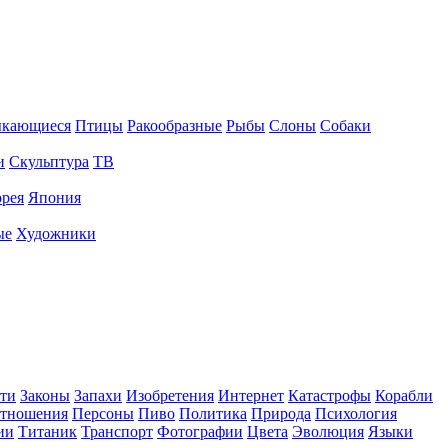
ыкающиеся
Птицы
Ракообразные
Рыбы
Слоны
Собаки
и
Скульптура
ТВ
рея
Япония
ые
Художники
ти
Законы
Запахи
Изобретения
Интернет
Катастрофы
Корабли
тношения
Персоны
Пиво
Политика
Природа
Психология
ии
Титаник
Транспорт
Фотографии
Цвета
Эволюция
Языки