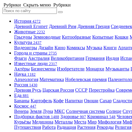
Рубрики
Скрыть меню
Рубрики
История
4272
Древний Египет
Древний Рим
Древняя Греция
Средневек
Животные
2232
Грызуны
Земноводные
Китообразные
Копытные
Кошки
Культура
2437
Видеоигры
Дизайн
Кино
Комиксы
Музыка
Книги
Архит
Города и страны
2735
Флаги
Австралия
Великобритания
Германия
Индия
Испа
Известные люди
2317
Актёры
Бизнесмены
Изобретатели
Монархи
Музыканты
Наука
1182
Археология
Математика
Нобелевская премия
Палеонтоло
Россия
1430
Древняя Русь
Царская Россия
СССР
Перестройка
Соврем
Еда
881
Бананы
Картофель
Кофе
Напитки
Овощи
Сахар
Сладости
Космос
447
Венера
Земля
Луна
МКС
Солнечная система
Солнце
Спу
Подборки фактов
Здоровье
Криминал
Челове
1488
907
548
Курьёзы
Медицина
Металлы
Места
Мир
Мифология
Ми
Путешествия
Работа
Радиация
Растения
Рекорды
Религия