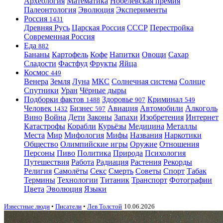
Археология
Математика
Нобелевская премия
Палеонтология
Эволюция
Эксперименты
Россия
1431
Древняя Русь
Царская Россия
СССР
Перестройка
Современная Россия
Еда
882
Бананы
Картофель
Кофе
Напитки
Овощи
Сахар
Сладости
Фастфуд
Фрукты
Яйца
Космос
449
Венера
Земля
Луна
МКС
Солнечная система
Солнце
Спутники
Уран
Чёрные дыры
Подборки фактов
Здоровье
Криминал
1488
907
549
Человек
Бизнес
Авиация
Автомобили
Алкоголь
1432
597
Вино
Война
Дети
Законы
Запахи
Изобретения
Интернет
Катастрофы
Корабли
Курьёзы
Медицина
Металлы
Места
Мир
Мифология
Мифы
Названия
Наркотики
Общество
Олимпийские игры
Оружие
Отношения
Персоны
Пиво
Политика
Природа
Психология
Путешествия
Работа
Радиация
Растения
Рекорды
Религия
Самолёты
Секс
Смерть
Советы
Спорт
Табак
Термины
Технологии
Титаник
Транспорт
Фотографии
Цвета
Эволюция
Языки
Известные люди
•
Писатели
•
Лев Толстой
10.06.2026