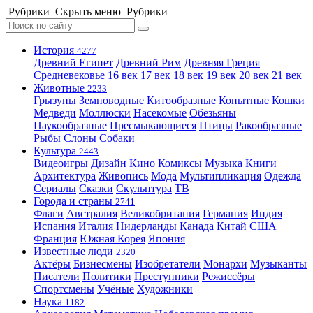
Рубрики
Скрыть меню
Рубрики
История
4277
Древний Египет
Древний Рим
Древняя Греция
Средневековье
16 век
17 век
18 век
19 век
20 век
21 век
Животные
2233
Грызуны
Земноводные
Китообразные
Копытные
Кошки
Медведи
Моллюски
Насекомые
Обезьяны
Паукообразные
Пресмыкающиеся
Птицы
Ракообразные
Рыбы
Слоны
Собаки
Культура
2443
Видеоигры
Дизайн
Кино
Комиксы
Музыка
Книги
Архитектура
Живопись
Мода
Мультипликация
Одежда
Сериалы
Сказки
Скульптура
ТВ
Города и страны
2741
Флаги
Австралия
Великобритания
Германия
Индия
Испания
Италия
Нидерланды
Канада
Китай
США
Франция
Южная Корея
Япония
Известные люди
2320
Актёры
Бизнесмены
Изобретатели
Монархи
Музыканты
Писатели
Политики
Преступники
Режиссёры
Спортсмены
Учёные
Художники
Наука
1182