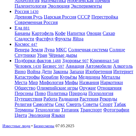
Археология
Математика
Нобелевская премия
Палеонтология
Эволюция
Эксперименты
Россия
1430
Древняя Русь
Царская Россия
СССР
Перестройка
Современная Россия
Еда
881
Бананы
Картофель
Кофе
Напитки
Овощи
Сахар
Сладости
Фастфуд
Фрукты
Яйца
Космос
447
Венера
Земля
Луна
МКС
Солнечная система
Солнце
Спутники
Уран
Чёрные дыры
Подборки фактов
Здоровье
Криминал
1488
907
548
Человек
Бизнес
Авиация
Автомобили
Алкоголь
1430
597
Вино
Война
Дети
Законы
Запахи
Изобретения
Интернет
Катастрофы
Корабли
Курьёзы
Медицина
Металлы
Места
Мир
Мифология
Мифы
Названия
Наркотики
Общество
Олимпийские игры
Оружие
Отношения
Персоны
Пиво
Политика
Природа
Психология
Путешествия
Работа
Радиация
Растения
Рекорды
Религия
Самолёты
Секс
Смерть
Советы
Спорт
Табак
Термины
Технологии
Титаник
Транспорт
Фотографии
Цвета
Эволюция
Языки
Известные люди
•
Бизнесмены
07.05.2025