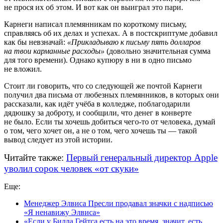
не прося их об этом. И вот как он выиграл это пари.
Карнеги написал племянникам по короткому письму,
справляясь об их делах и успехах. А в постскриптуме добавил
как бы невзначай:
«Прикладываю к письму пять долларов
на твои карманные расходы»
(довольно значительная сумма
для того времени). Однако купюру в ни в одно письмо
не вложил.
Стоит ли говорить, что со следующей же почтой Карнеги
получил два письма от любезных племянников, в которых они
рассказали, как идёт учёба в колледже, поблагодарили
дядюшку за доброту, и сообщили, что денег в конверте
не было. Если ты хочешь добиться
чего-то
от человека, думай
о том, чего хочет он, а не о том, чего хочешь ты — такой
вывод следует из этой истории.
Читайте также:
Первый генеральный директор Apple
уволил сорок человек «от скуки»
Еще:
Менеджер Элвиса Пресли продавал значки с надписью
«Я ненавижу Элвиса»
«Если у Билла Гейтса есть на это время, значит, есть