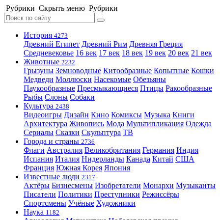
Рубрики
Скрыть меню
Рубрики
История
4273
Древний Египет
Древний Рим
Древняя Греция
Средневековье
16 век
17 век
18 век
19 век
20 век
21 век
Животные
2232
Грызуны
Земноводные
Китообразные
Копытные
Кошки
Медведи
Моллюски
Насекомые
Обезьяны
Паукообразные
Пресмыкающиеся
Птицы
Ракообразные
Рыбы
Слоны
Собаки
Культура
2438
Видеоигры
Дизайн
Кино
Комиксы
Музыка
Книги
Архитектура
Живопись
Мода
Мультипликация
Одежда
Сериалы
Сказки
Скульптура
ТВ
Города и страны
2736
Флаги
Австралия
Великобритания
Германия
Индия
Испания
Италия
Нидерланды
Канада
Китай
США
Франция
Южная Корея
Япония
Известные люди
2317
Актёры
Бизнесмены
Изобретатели
Монархи
Музыканты
Писатели
Политики
Преступники
Режиссёры
Спортсмены
Учёные
Художники
Наука
1182