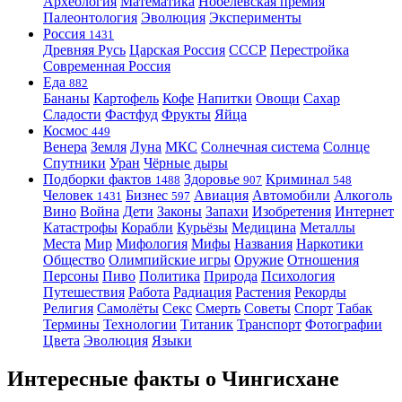
Археология
Математика
Нобелевская премия
Палеонтология
Эволюция
Эксперименты
Россия
1431
Древняя Русь
Царская Россия
СССР
Перестройка
Современная Россия
Еда
882
Бананы
Картофель
Кофе
Напитки
Овощи
Сахар
Сладости
Фастфуд
Фрукты
Яйца
Космос
449
Венера
Земля
Луна
МКС
Солнечная система
Солнце
Спутники
Уран
Чёрные дыры
Подборки фактов
Здоровье
Криминал
1488
907
548
Человек
Бизнес
Авиация
Автомобили
Алкоголь
1431
597
Вино
Война
Дети
Законы
Запахи
Изобретения
Интернет
Катастрофы
Корабли
Курьёзы
Медицина
Металлы
Места
Мир
Мифология
Мифы
Названия
Наркотики
Общество
Олимпийские игры
Оружие
Отношения
Персоны
Пиво
Политика
Природа
Психология
Путешествия
Работа
Радиация
Растения
Рекорды
Религия
Самолёты
Секс
Смерть
Советы
Спорт
Табак
Термины
Технологии
Титаник
Транспорт
Фотографии
Цвета
Эволюция
Языки
Интересные факты о Чингисхане