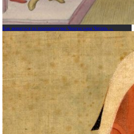
Как жениться на праправнучке Чингисхана
Читать →