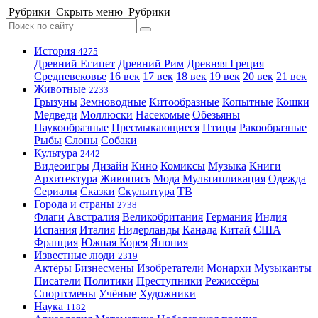
Рубрики
Скрыть меню
Рубрики
История
4275
Древний Египет
Древний Рим
Древняя Греция
Средневековье
16 век
17 век
18 век
19 век
20 век
21 век
Животные
2233
Грызуны
Земноводные
Китообразные
Копытные
Кошки
Медведи
Моллюски
Насекомые
Обезьяны
Паукообразные
Пресмыкающиеся
Птицы
Ракообразные
Рыбы
Слоны
Собаки
Культура
2442
Видеоигры
Дизайн
Кино
Комиксы
Музыка
Книги
Архитектура
Живопись
Мода
Мультипликация
Одежда
Сериалы
Сказки
Скульптура
ТВ
Города и страны
2738
Флаги
Австралия
Великобритания
Германия
Индия
Испания
Италия
Нидерланды
Канада
Китай
США
Франция
Южная Корея
Япония
Известные люди
2319
Актёры
Бизнесмены
Изобретатели
Монархи
Музыканты
Писатели
Политики
Преступники
Режиссёры
Спортсмены
Учёные
Художники
Наука
1182