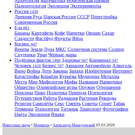
Археология
Математика
Нобелевская премия
Палеонтология
Эволюция
Эксперименты
Россия
1430
Древняя Русь
Царская Россия
СССР
Перестройка
Современная Россия
Еда
881
Бананы
Картофель
Кофе
Напитки
Овощи
Сахар
Сладости
Фастфуд
Фрукты
Яйца
Космос
447
Венера
Земля
Луна
МКС
Солнечная система
Солнце
Спутники
Уран
Чёрные дыры
Подборки фактов
Здоровье
Криминал
1488
907
547
Человек
Бизнес
Авиация
Автомобили
Алкоголь
1428
597
Вино
Война
Дети
Законы
Запахи
Изобретения
Интернет
Катастрофы
Корабли
Курьёзы
Медицина
Металлы
Места
Мир
Мифология
Мифы
Названия
Наркотики
Общество
Олимпийские игры
Оружие
Отношения
Персоны
Пиво
Политика
Природа
Психология
Путешествия
Работа
Радиация
Растения
Рекорды
Религия
Самолёты
Секс
Смерть
Советы
Спорт
Табак
Термины
Технологии
Титаник
Транспорт
Фотографии
Цвета
Эволюция
Языки
Известные люди
•
Монархи
•
Александр Македонский
05.03.2026