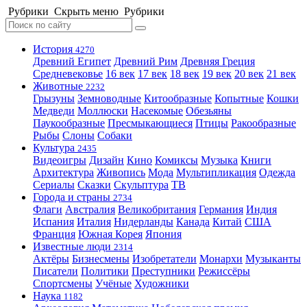
Рубрики
Скрыть меню
Рубрики
История
4270
Древний Египет
Древний Рим
Древняя Греция
Средневековье
16 век
17 век
18 век
19 век
20 век
21 век
Животные
2232
Грызуны
Земноводные
Китообразные
Копытные
Кошки
Медведи
Моллюски
Насекомые
Обезьяны
Паукообразные
Пресмыкающиеся
Птицы
Ракообразные
Рыбы
Слоны
Собаки
Культура
2435
Видеоигры
Дизайн
Кино
Комиксы
Музыка
Книги
Архитектура
Живопись
Мода
Мультипликация
Одежда
Сериалы
Сказки
Скульптура
ТВ
Города и страны
2734
Флаги
Австралия
Великобритания
Германия
Индия
Испания
Италия
Нидерланды
Канада
Китай
США
Франция
Южная Корея
Япония
Известные люди
2314
Актёры
Бизнесмены
Изобретатели
Монархи
Музыканты
Писатели
Политики
Преступники
Режиссёры
Спортсмены
Учёные
Художники
Наука
1182