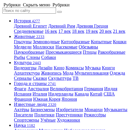
Рубрики
Скрыть меню
Рубрики
История
4277
Древний Египет
Древний Рим
Древняя Греция
Средневековье
16 век
17 век
18 век
19 век
20 век
21 век
Животные
2233
Грызуны
Земноводные
Китообразные
Копытные
Кошки
Медведи
Моллюски
Насекомые
Обезьяны
Паукообразные
Пресмыкающиеся
Птицы
Ракообразные
Рыбы
Слоны
Собаки
Культура
2443
Видеоигры
Дизайн
Кино
Комиксы
Музыка
Книги
Архитектура
Живопись
Мода
Мультипликация
Одежда
Сериалы
Сказки
Скульптура
ТВ
Города и страны
2741
Флаги
Австралия
Великобритания
Германия
Индия
Испания
Италия
Нидерланды
Канада
Китай
США
Франция
Южная Корея
Япония
Известные люди
2320
Актёры
Бизнесмены
Изобретатели
Монархи
Музыканты
Писатели
Политики
Преступники
Режиссёры
Спортсмены
Учёные
Художники
Наука
1182