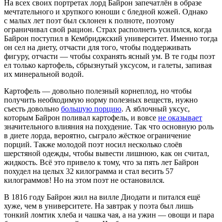
На всех своих портретах лорд Байрон запечатлён в образе
мечтательного и хрупкого юноши с бледной кожей. Однако
с малых лет поэт был склонен к полноте, поэтому
ограничивал свой рацион. Страх располнеть усилился, когда
Байрон поступил в Кембриджский университет. Именно тогда
он сел на диету, отчасти для того, чтобы поддерживать
фигуру, отчасти — чтобы сохранять ясный ум. В те годы поэт
ел только картофель, сбрызнутый уксусом, и галеты, запивая
их минеральной водой.
Картофель — довольно полезный корнеплод, но чтобы
получить необходимую норму полезных веществ, нужно
съесть довольно
большую порцию
. А яблочный уксус,
которым Байрон поливал картофель, и вовсе
не оказывает
значительного влияния на похудение. Так что основную роль
в диете лорда, вероятно, сыграло жёсткое ограничение
порций. Также молодой поэт носил несколько слоёв
шерстяной одежды, чтобы вывести лишнюю, как он считал,
жидкость. Всё это привело к тому, что за пять лет Байрон
похудел на целых 32 килограмма и стал весить 57
килограммов! Но на этом поэт не остановился.
В 1816 году Байрон жил на вилле Диодати и питался ещё
хуже, чем в университете. На завтрак у поэта был лишь
тонкий ломтик хлеба и чашка чая, а на ужин — овощи и пара