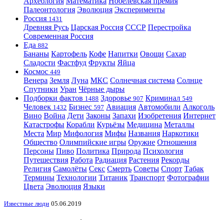
Археология
Математика
Нобелевская премия
Палеонтология
Эволюция
Эксперименты
Россия
1431
Древняя Русь
Царская Россия
СССР
Перестройка
Современная Россия
Еда
882
Бананы
Картофель
Кофе
Напитки
Овощи
Сахар
Сладости
Фастфуд
Фрукты
Яйца
Космос
449
Венера
Земля
Луна
МКС
Солнечная система
Солнце
Спутники
Уран
Чёрные дыры
Подборки фактов
Здоровье
Криминал
1488
907
549
Человек
Бизнес
Авиация
Автомобили
Алкоголь
1432
597
Вино
Война
Дети
Законы
Запахи
Изобретения
Интернет
Катастрофы
Корабли
Курьёзы
Медицина
Металлы
Места
Мир
Мифология
Мифы
Названия
Наркотики
Общество
Олимпийские игры
Оружие
Отношения
Персоны
Пиво
Политика
Природа
Психология
Путешествия
Работа
Радиация
Растения
Рекорды
Религия
Самолёты
Секс
Смерть
Советы
Спорт
Табак
Термины
Технологии
Титаник
Транспорт
Фотографии
Цвета
Эволюция
Языки
Известные люди
05.06.2019