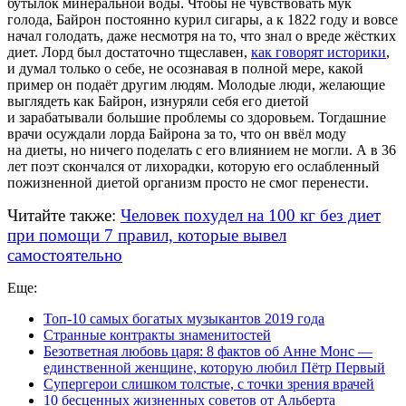
бутылок минеральной воды. Чтобы не чувствовать мук
голода, Байрон постоянно курил сигары, а к 1822 году и вовсе
начал голодать, даже несмотря на то, что знал о вреде жёстких
диет. Лорд был достаточно тщеславен,
как говорят историки
,
и думал только о себе, не осознавая в полной мере, какой
пример он подаёт другим людям. Молодые люди, желающие
выглядеть как Байрон, изнуряли себя его диетой
и зарабатывали большие проблемы со здоровьем. Тогдашние
врачи осуждали лорда Байрона за то, что он ввёл моду
на диеты, но ничего поделать с его влиянием не могли. А в 36
лет поэт скончался от лихорадки, которую его ослабленный
пожизненной диетой организм просто не смог перенести.
Читайте также:
Человек похудел на 100 кг без диет
при помощи 7 правил, которые вывел
самостоятельно
Еще:
Топ-10 самых богатых музыкантов 2019 года
Странные контракты знаменитостей
Безответная любовь царя: 8 фактов об Анне Монс —
единственной женщине, которую любил Пётр Первый
Супергерои слишком толстые, с точки зрения врачей
10 бесценных жизненных советов от Альберта