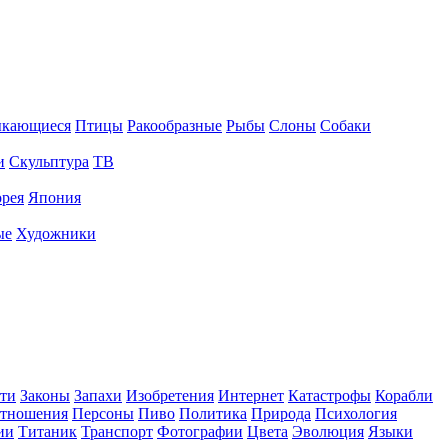
ыкающиеся
Птицы
Ракообразные
Рыбы
Слоны
Собаки
и
Скульптура
ТВ
рея
Япония
ые
Художники
ти
Законы
Запахи
Изобретения
Интернет
Катастрофы
Корабли
тношения
Персоны
Пиво
Политика
Природа
Психология
ии
Титаник
Транспорт
Фотографии
Цвета
Эволюция
Языки