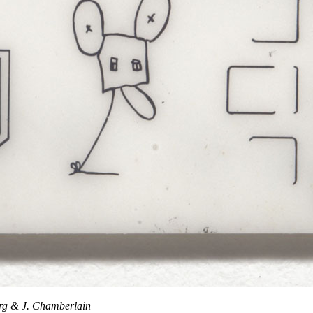
erg & J. Chamberlain