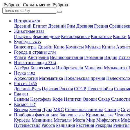
Рубрики
Скрыть меню
Рубрики
История
4270
Древний Египет
Древний Рим
Древняя Греция
Средневек
Животные
2232
Грызуны
Земноводные
Китообразные
Копытные
Кошки
Культура
2435
Видеоигры
Дизайн
Кино
Комиксы
Музыка
Книги
Архит
Города и страны
2734
Флаги
Австралия
Великобритания
Германия
Индия
Испа
Известные люди
2314
Актёры
Бизнесмены
Изобретатели
Монархи
Музыканты
Наука
1182
Археология
Математика
Нобелевская премия
Палеонтоло
Россия
1430
Древняя Русь
Царская Россия
СССР
Перестройка
Соврем
Еда
881
Бананы
Картофель
Кофе
Напитки
Овощи
Сахар
Сладости
Космос
447
Венера
Земля
Луна
МКС
Солнечная система
Солнце
Спу
Подборки фактов
Здоровье
Криминал
Челове
1488
907
547
Курьёзы
Медицина
Металлы
Места
Мир
Мифология
Ми
Путешествия
Работа
Радиация
Растения
Рекорды
Религия