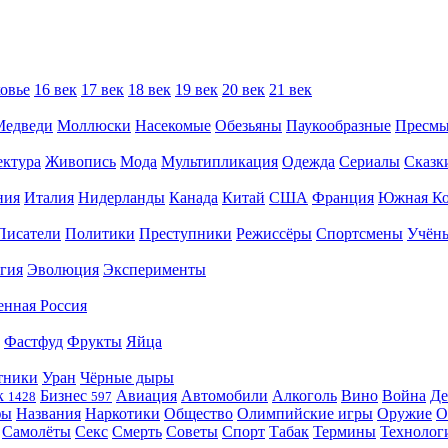
овье
16 век
17 век
18 век
19 век
20 век
21 век
Медведи
Моллюски
Насекомые
Обезьяны
Паукообразные
Пресм
ектура
Живопись
Мода
Мультипликация
Одежда
Сериалы
Сказк
ния
Италия
Нидерланды
Канада
Китай
США
Франция
Южная Ко
Писатели
Политики
Преступники
Режиссёры
Спортсмены
Учён
гия
Эволюция
Эксперименты
енная Россия
Фастфуд
Фрукты
Яйца
тники
Уран
Чёрные дыры
к
Бизнес
Авиация
Автомобили
Алкоголь
Вино
Война
Де
1428
597
фы
Названия
Наркотики
Общество
Олимпийские игры
Оружие
О
Самолёты
Секс
Смерть
Советы
Спорт
Табак
Термины
Технолог