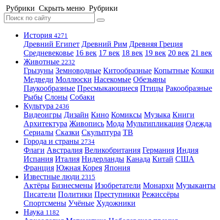
Рубрики
Скрыть меню
Рубрики
История
4271
Древний Египет
Древний Рим
Древняя Греция
Средневековье
16 век
17 век
18 век
19 век
20 век
21 век
Животные
2232
Грызуны
Земноводные
Китообразные
Копытные
Кошки
Медведи
Моллюски
Насекомые
Обезьяны
Паукообразные
Пресмыкающиеся
Птицы
Ракообразные
Рыбы
Слоны
Собаки
Культура
2436
Видеоигры
Дизайн
Кино
Комиксы
Музыка
Книги
Архитектура
Живопись
Мода
Мультипликация
Одежда
Сериалы
Сказки
Скульптура
ТВ
Города и страны
2734
Флаги
Австралия
Великобритания
Германия
Индия
Испания
Италия
Нидерланды
Канада
Китай
США
Франция
Южная Корея
Япония
Известные люди
2315
Актёры
Бизнесмены
Изобретатели
Монархи
Музыканты
Писатели
Политики
Преступники
Режиссёры
Спортсмены
Учёные
Художники
Наука
1182