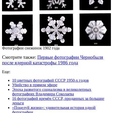
Фотографии снежинок 1902 года
Смотрите также:
Первые фотографии Чернобыля
после ядерной катастрофы 1986 года
Еще:
10 цветных фотографий СССР
1950-х годов
Убийство в прямом эфире
Эпоха развитого социализма в великолепных
фотографиях Владимира Соколаева
16 фотографий времён СССР, проданных за большие
деньги
«Поцелуй жизни»: удивительная история одной
фотографии