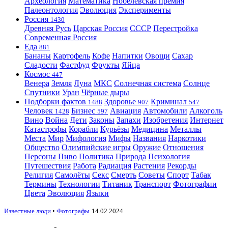
Археология
Математика
Нобелевская премия
Палеонтология
Эволюция
Эксперименты
Россия
1430
Древняя Русь
Царская Россия
СССР
Перестройка
Современная Россия
Еда
881
Бананы
Картофель
Кофе
Напитки
Овощи
Сахар
Сладости
Фастфуд
Фрукты
Яйца
Космос
447
Венера
Земля
Луна
МКС
Солнечная система
Солнце
Спутники
Уран
Чёрные дыры
Подборки фактов
Здоровье
Криминал
1488
907
547
Человек
Бизнес
Авиация
Автомобили
Алкоголь
1428
597
Вино
Война
Дети
Законы
Запахи
Изобретения
Интернет
Катастрофы
Корабли
Курьёзы
Медицина
Металлы
Места
Мир
Мифология
Мифы
Названия
Наркотики
Общество
Олимпийские игры
Оружие
Отношения
Персоны
Пиво
Политика
Природа
Психология
Путешествия
Работа
Радиация
Растения
Рекорды
Религия
Самолёты
Секс
Смерть
Советы
Спорт
Табак
Термины
Технологии
Титаник
Транспорт
Фотографии
Цвета
Эволюция
Языки
Известные люди
•
Фотографы
14.02.2024