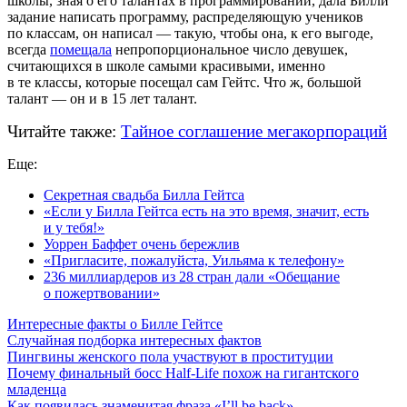
школы, зная о его талантах в программировании, дала Билли
задание написать программу, распределяющую учеников
по классам, он написал — такую, чтобы она, к его выгоде,
всегда
помещала
непропорциональное число девушек,
считающихся в школе самыми красивыми, именно
в те классы, которые посещал сам Гейтс. Что ж, большой
талант — он и в 15 лет талант.
Читайте также:
Тайное соглашение мегакорпораций
Еще:
Секретная свадьба Билла Гейтса
«Если у Билла Гейтса есть на это время, значит, есть
и у тебя!»
Уоррен Баффет очень бережлив
«Пригласите, пожалуйста, Уильяма к телефону»
236 миллиардеров из 28 стран дали «Обещание
о пожертвовании»
Интересные факты о Билле Гейтсе
Случайная подборка интересных фактов
Пингвины женского пола участвуют в проституции
Почему финальный босс Half-Life похож на гигантского
младенца
Как появилась знаменитая фраза «I’ll be back»