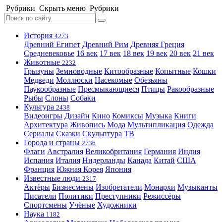
Рубрики
Скрыть меню
Рубрики
История
4273
Древний Египет
Древний Рим
Древняя Греция
Средневековье
16 век
17 век
18 век
19 век
20 век
21 век
Животные
2232
Грызуны
Земноводные
Китообразные
Копытные
Кошки
Медведи
Моллюски
Насекомые
Обезьяны
Паукообразные
Пресмыкающиеся
Птицы
Ракообразные
Рыбы
Слоны
Собаки
Культура
2438
Видеоигры
Дизайн
Кино
Комиксы
Музыка
Книги
Архитектура
Живопись
Мода
Мультипликация
Одежда
Сериалы
Сказки
Скульптура
ТВ
Города и страны
2736
Флаги
Австралия
Великобритания
Германия
Индия
Испания
Италия
Нидерланды
Канада
Китай
США
Франция
Южная Корея
Япония
Известные люди
2317
Актёры
Бизнесмены
Изобретатели
Монархи
Музыканты
Писатели
Политики
Преступники
Режиссёры
Спортсмены
Учёные
Художники
Наука
1182