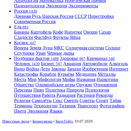
Археология
Математика
Нобелевская премия
Палеонтология
Эволюция
Эксперименты
Россия
1430
Древняя Русь
Царская Россия
СССР
Перестройка
Современная Россия
Еда
881
Бананы
Картофель
Кофе
Напитки
Овощи
Сахар
Сладости
Фастфуд
Фрукты
Яйца
Космос
447
Венера
Земля
Луна
МКС
Солнечная система
Солнце
Спутники
Уран
Чёрные дыры
Подборки фактов
Здоровье
Криминал
1488
907
548
Человек
Бизнес
Авиация
Автомобили
Алкоголь
1430
597
Вино
Война
Дети
Законы
Запахи
Изобретения
Интернет
Катастрофы
Корабли
Курьёзы
Медицина
Металлы
Места
Мир
Мифология
Мифы
Названия
Наркотики
Общество
Олимпийские игры
Оружие
Отношения
Персоны
Пиво
Политика
Природа
Психология
Путешествия
Работа
Радиация
Растения
Рекорды
Религия
Самолёты
Секс
Смерть
Советы
Спорт
Табак
Термины
Технологии
Титаник
Транспорт
Фотографии
Цвета
Эволюция
Языки
Известные люди
•
Бизнесмены
•
Билл Гейтс
10.07.2026