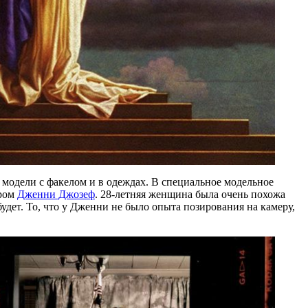
модели с факелом и в одеждах. В специальное модельное
ором
Дженни Джозеф
.
28-летняя
женщина была очень похожа
удет. То, что у Дженни не было опыта позирования на камеру,