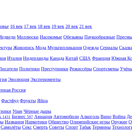
овье
16 век
17 век
18 век
19 век
20 век
21 век
Медведи
Моллюски
Насекомые
Обезьяны
Паукообразные
Пресм
ектура
Живопись
Мода
Мультипликация
Одежда
Сериалы
Сказк
ния
Италия
Нидерланды
Канада
Китай
США
Франция
Южная Ко
Писатели
Политики
Преступники
Режиссёры
Спортсмены
Учён
гия
Эволюция
Эксперименты
енная Россия
Фастфуд
Фрукты
Яйца
тники
Уран
Чёрные дыры
к
Бизнес
Авиация
Автомобили
Алкоголь
Вино
Война
Де
1431
597
фы
Названия
Наркотики
Общество
Олимпийские игры
Оружие
О
Самолёты
Секс
Смерть
Советы
Спорт
Табак
Термины
Технолог