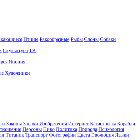
ыкающиеся
Птицы
Ракообразные
Рыбы
Слоны
Собаки
и
Скульптура
ТВ
рея
Япония
ые
Художники
ти
Законы
Запахи
Изобретения
Интернет
Катастрофы
Корабли
тношения
Персоны
Пиво
Политика
Природа
Психология
ии
Титаник
Транспорт
Фотографии
Цвета
Эволюция
Языки