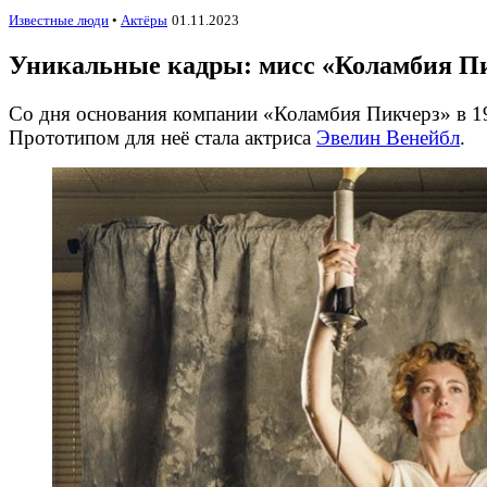
Известные люди
•
Актёры
01.11.2023
Уникальные кадры: мисс «Коламбия Пи
Со дня основания компании «Коламбия Пикчерз» в 19
Прототипом для неё стала актриса
Эвелин Венейбл
.