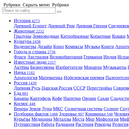
Рубрики
Скрыть меню
Рубрики
История
4273
Древний Египет
Древний Рим
Древняя Греция
Средневек
Животные
2232
Грызуны
Земноводные
Китообразные
Копытные
Кошки
Культура
2438
Видеоигры
Дизайн
Кино
Комиксы
Музыка
Книги
Архит
Города и страны
2736
Флаги
Австралия
Великобритания
Германия
Индия
Испа
Известные люди
2317
Актёры
Бизнесмены
Изобретатели
Монархи
Музыканты
Наука
1182
Археология
Математика
Нобелевская премия
Палеонтоло
Россия
1430
Древняя Русь
Царская Россия
СССР
Перестройка
Соврем
Еда
881
Бананы
Картофель
Кофе
Напитки
Овощи
Сахар
Сладости
Космос
448
Венера
Земля
Луна
МКС
Солнечная система
Солнце
Спу
Подборки фактов
Здоровье
Криминал
Челове
1488
907
548
Курьёзы
Медицина
Металлы
Места
Мир
Мифология
Ми
Путешествия
Работа
Радиация
Растения
Рекорды
Религия