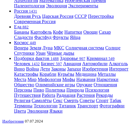
Археология
Математика
Нобелевская премия
Палеонтология
Эволюция
Эксперименты
Россия
1431
Древняя Русь
Царская Россия
СССР
Перестройка
Современная Россия
Еда
882
Бананы
Картофель
Кофе
Напитки
Овощи
Сахар
Сладости
Фастфуд
Фрукты
Яйца
Космос
449
Венера
Земля
Луна
МКС
Солнечная система
Солнце
Спутники
Уран
Чёрные дыры
Подборки фактов
Здоровье
Криминал
1488
907
549
Человек
Бизнес
Авиация
Автомобили
Алкоголь
1432
597
Вино
Война
Дети
Законы
Запахи
Изобретения
Интернет
Катастрофы
Корабли
Курьёзы
Медицина
Металлы
Места
Мир
Мифология
Мифы
Названия
Наркотики
Общество
Олимпийские игры
Оружие
Отношения
Персоны
Пиво
Политика
Природа
Психология
Путешествия
Работа
Радиация
Растения
Рекорды
Религия
Самолёты
Секс
Смерть
Советы
Спорт
Табак
Термины
Технологии
Титаник
Транспорт
Фотографии
Цвета
Эволюция
Языки
Изобретения
07.07.2024