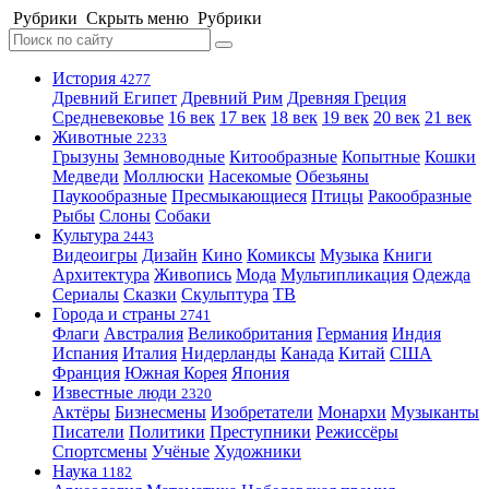
Рубрики
Скрыть меню
Рубрики
История
4277
Древний Египет
Древний Рим
Древняя Греция
Средневековье
16 век
17 век
18 век
19 век
20 век
21 век
Животные
2233
Грызуны
Земноводные
Китообразные
Копытные
Кошки
Медведи
Моллюски
Насекомые
Обезьяны
Паукообразные
Пресмыкающиеся
Птицы
Ракообразные
Рыбы
Слоны
Собаки
Культура
2443
Видеоигры
Дизайн
Кино
Комиксы
Музыка
Книги
Архитектура
Живопись
Мода
Мультипликация
Одежда
Сериалы
Сказки
Скульптура
ТВ
Города и страны
2741
Флаги
Австралия
Великобритания
Германия
Индия
Испания
Италия
Нидерланды
Канада
Китай
США
Франция
Южная Корея
Япония
Известные люди
2320
Актёры
Бизнесмены
Изобретатели
Монархи
Музыканты
Писатели
Политики
Преступники
Режиссёры
Спортсмены
Учёные
Художники
Наука
1182