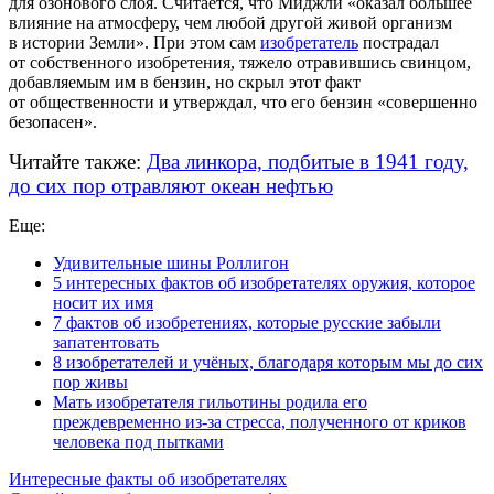
для озонового слоя. Считается, что Миджли «оказал большее
влияние на атмосферу, чем любой другой живой организм
в истории Земли». При этом сам
изобретатель
пострадал
от собственного изобретения, тяжело отравившись свинцом,
добавляемым им в бензин, но скрыл этот факт
от общественности и утверждал, что его бензин «совершенно
безопасен».
Читайте также:
Два линкора, подбитые в 1941 году,
до сих пор отравляют океан нефтью
Еще:
Удивительные шины Роллигон
5 интересных фактов об изобретателях оружия, которое
носит их имя
7 фактов об изобретениях, которые русские забыли
запатентовать
8 изобретателей и учёных, благодаря которым мы до сих
пор живы
Мать изобретателя гильотины родила его
преждевременно из-за стресса, полученного от криков
человека под пытками
Интересные факты об изобретателях