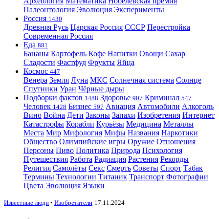
Археология
Математика
Нобелевская премия
Палеонтология
Эволюция
Эксперименты
Россия
1430
Древняя Русь
Царская Россия
СССР
Перестройка
Современная Россия
Еда
881
Бананы
Картофель
Кофе
Напитки
Овощи
Сахар
Сладости
Фастфуд
Фрукты
Яйца
Космос
447
Венера
Земля
Луна
МКС
Солнечная система
Солнце
Спутники
Уран
Чёрные дыры
Подборки фактов
Здоровье
Криминал
1488
907
547
Человек
Бизнес
Авиация
Автомобили
Алкоголь
1428
597
Вино
Война
Дети
Законы
Запахи
Изобретения
Интернет
Катастрофы
Корабли
Курьёзы
Медицина
Металлы
Места
Мир
Мифология
Мифы
Названия
Наркотики
Общество
Олимпийские игры
Оружие
Отношения
Персоны
Пиво
Политика
Природа
Психология
Путешествия
Работа
Радиация
Растения
Рекорды
Религия
Самолёты
Секс
Смерть
Советы
Спорт
Табак
Термины
Технологии
Титаник
Транспорт
Фотографии
Цвета
Эволюция
Языки
Известные люди
•
Изобретатели
17.11.2024