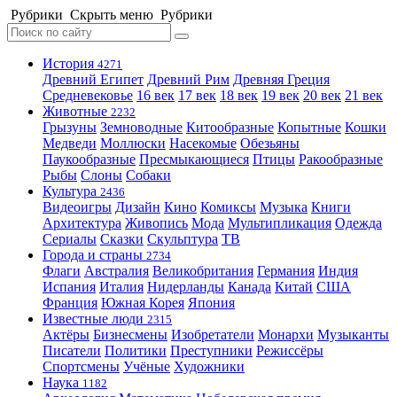
Рубрики
Скрыть меню
Рубрики
История
4271
Древний Египет
Древний Рим
Древняя Греция
Средневековье
16 век
17 век
18 век
19 век
20 век
21 век
Животные
2232
Грызуны
Земноводные
Китообразные
Копытные
Кошки
Медведи
Моллюски
Насекомые
Обезьяны
Паукообразные
Пресмыкающиеся
Птицы
Ракообразные
Рыбы
Слоны
Собаки
Культура
2436
Видеоигры
Дизайн
Кино
Комиксы
Музыка
Книги
Архитектура
Живопись
Мода
Мультипликация
Одежда
Сериалы
Сказки
Скульптура
ТВ
Города и страны
2734
Флаги
Австралия
Великобритания
Германия
Индия
Испания
Италия
Нидерланды
Канада
Китай
США
Франция
Южная Корея
Япония
Известные люди
2315
Актёры
Бизнесмены
Изобретатели
Монархи
Музыканты
Писатели
Политики
Преступники
Режиссёры
Спортсмены
Учёные
Художники
Наука
1182