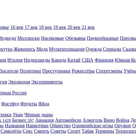
овье
16 век
17 век
18 век
19 век
20 век
21 век
Медведи
Моллюски
Насекомые
Обезьяны
Паукообразные
Пресм
ектура
Живопись
Мода
Мультипликация
Одежда
Сериалы
Сказк
ния
Италия
Нидерланды
Канада
Китай
США
Франция
Южная Ко
Писатели
Политики
Преступники
Режиссёры
Спортсмены
Учён
гия
Эволюция
Эксперименты
енная Россия
Фастфуд
Фрукты
Яйца
тники
Уран
Чёрные дыры
к
Бизнес
Авиация
Автомобили
Алкоголь
Вино
Война
Де
1428
597
фы
Названия
Наркотики
Общество
Олимпийские игры
Оружие
О
Самолёты
Секс
Смерть
Советы
Спорт
Табак
Термины
Технолог