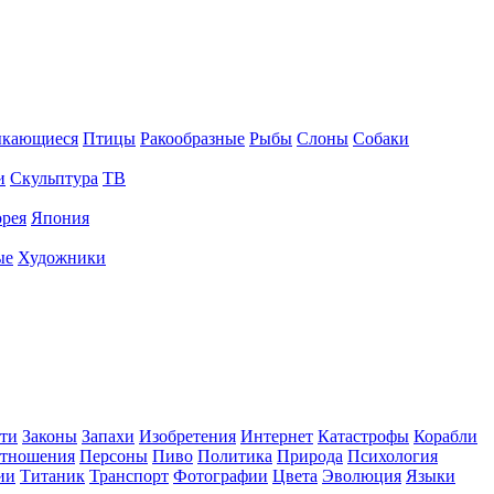
ыкающиеся
Птицы
Ракообразные
Рыбы
Слоны
Собаки
и
Скульптура
ТВ
рея
Япония
ые
Художники
ти
Законы
Запахи
Изобретения
Интернет
Катастрофы
Корабли
тношения
Персоны
Пиво
Политика
Природа
Психология
ии
Титаник
Транспорт
Фотографии
Цвета
Эволюция
Языки