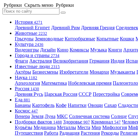
Рубрики
Скрыть меню
Рубрики
История
4271
Древний Египет
Древний Рим
Древняя Греция
Средневек
Животные
2232
Грызуны
Земноводные
Китообразные
Копытные
Кошки
Культура
2436
Видеоигры
Дизайн
Кино
Комиксы
Музыка
Книги
Архит
Города и страны
2734
Флаги
Австралия
Великобритания
Германия
Индия
Испа
Известные люди
2315
Актёры
Бизнесмены
Изобретатели
Монархи
Музыканты
Наука
1182
Археология
Математика
Нобелевская премия
Палеонтоло
Россия
1430
Древняя Русь
Царская Россия
СССР
Перестройка
Соврем
Еда
881
Бананы
Картофель
Кофе
Напитки
Овощи
Сахар
Сладости
Космос
447
Венера
Земля
Луна
МКС
Солнечная система
Солнце
Спу
Подборки фактов
Здоровье
Криминал
Челове
1488
907
547
Курьёзы
Медицина
Металлы
Места
Мир
Мифология
Ми
Путешествия
Работа
Радиация
Растения
Рекорды
Религия