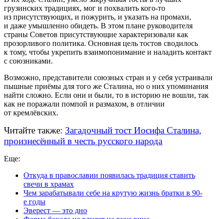
грузинских традициях, мог и похвалить
кого-то
из присутствующих, и пожурить, и указать на промахи,
и даже умышленно обидеть. В этом плане руководителя
страны Советов присутствующие характеризовали как
прозорливого политика. Основная цель тостов сводилось
к тому, чтобы укрепить взаимопонимание и наладить контакт
с союзниками.
Возможно, представители союзных стран и у себя устраивали
пышные приёмы для того же Сталина, но о них упоминания
найти сложно. Если они и были, то в историю не вошли, так
как не поражали помпой и размахом, в отличии
от кремлёвских.
Читайте также:
Загадочный тост Иосифа Сталина,
произнесённый в честь русского народа
Еще:
Откуда в православии появилась традиция ставить
свечи в храмах
Чем зарабатывали себе на крутую жизнь братки в 90-
е годы
Эверест — это дно