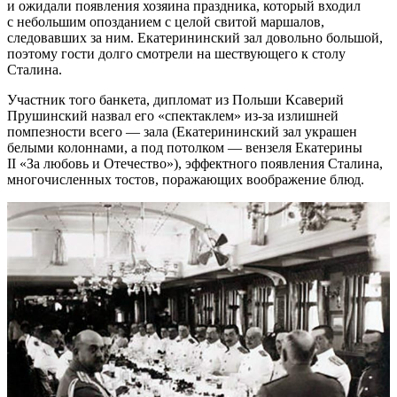
и ожидали появления хозяина праздника, который входил
с небольшим опозданием с целой свитой маршалов,
следовавших за ним. Екатерининский зал довольно большой,
поэтому гости долго смотрели на шествующего к столу
Сталина.
Участник того банкета, дипломат из Польши Ксаверий
Прушинский назвал его «спектаклем»
из-за
излишней
помпезности всего — зала (Екатерининский зал украшен
белыми колоннами, а под потолком — вензеля Екатерины
II «За любовь и Отечество»), эффектного появления Сталина,
многочисленных тостов, поражающих воображение блюд.