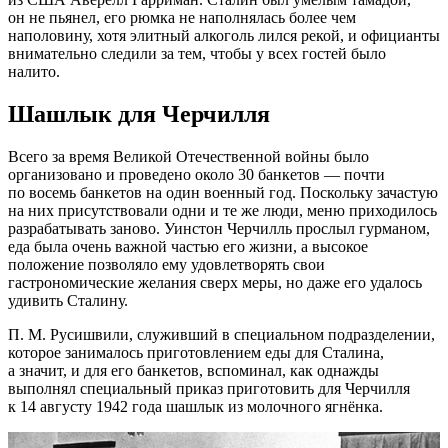
он не пьянел, его рюмка не наполнялась более чем
наполовину, хотя элитный алкоголь лился рекой, и официанты
внимательно следили за тем, чтобы у всех гостей было
налито.
Шашлык для Черчилля
Всего за время Великой Отечественной войны было
организовано и проведено около 30 банкетов — почти
по восемь банкетов на один военный год. Поскольку зачастую
на них присутствовали одни и те же люди, меню приходилось
разрабатывать заново. Уинстон Черчилль прослыл гурманом,
еда была очень важной частью его жизни, а высокое
положение позволяло ему удовлетворять свои
гастрономические желания сверх меры, но даже его удалось
удивить Сталину.
П. М. Русишвили
, служивший в специальном подразделении,
которое занималось приготовлением еды для Сталина,
а значит, и для его банкетов, вспоминал, как однажды
выполнял специальный приказ приготовить для Черчилля
к 14 августу 1942 года шашлык из молочного ягнёнка.