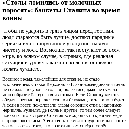
«Столы ломились от молочных
поросят»: банкеты Сталина во время
войны
Чтобы не ударить в грязь лицом перед гостями,
люди стараются быть лучше, достают парадные
сервизы или припрятанное угощение, наводят
чистоту и лоск. Возможно, так поступают во всем
мире, во всяком случае, в странах, где реальная
ситуация и уровень жизни населения оставляют
желать лучшего.
Военное время, тяжелейшее для страны, не стало
исключением. Ставка Верховного Главнокомандования точно
не голодала в суровые годы и, более того, даже не сужала
многообразие блюд на своих столах. Если Сталину хочется
обедать шестью первоклассными блюдами, то так оно и будет.
А если в гости пожаловали главы союзных стран, например,
Черчилль, Рузвельт, де Голль и другие, то тем более следует
показать, что в стране Советов все хорошо, по крайней мере
с продовольствием. А если есть
какие-то
трудности на фронте,
то только
из-за
того, что враг слишком хитёр и силён.