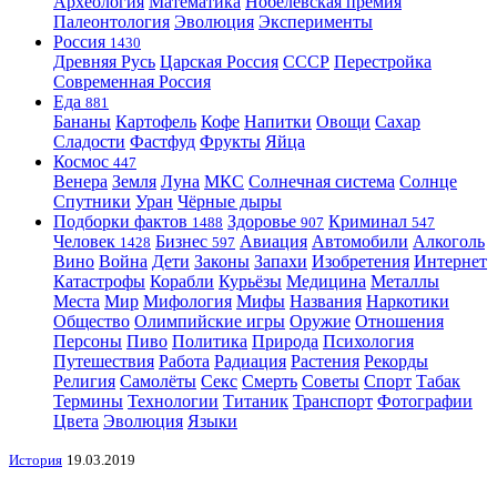
Археология
Математика
Нобелевская премия
Палеонтология
Эволюция
Эксперименты
Россия
1430
Древняя Русь
Царская Россия
СССР
Перестройка
Современная Россия
Еда
881
Бананы
Картофель
Кофе
Напитки
Овощи
Сахар
Сладости
Фастфуд
Фрукты
Яйца
Космос
447
Венера
Земля
Луна
МКС
Солнечная система
Солнце
Спутники
Уран
Чёрные дыры
Подборки фактов
Здоровье
Криминал
1488
907
547
Человек
Бизнес
Авиация
Автомобили
Алкоголь
1428
597
Вино
Война
Дети
Законы
Запахи
Изобретения
Интернет
Катастрофы
Корабли
Курьёзы
Медицина
Металлы
Места
Мир
Мифология
Мифы
Названия
Наркотики
Общество
Олимпийские игры
Оружие
Отношения
Персоны
Пиво
Политика
Природа
Психология
Путешествия
Работа
Радиация
Растения
Рекорды
Религия
Самолёты
Секс
Смерть
Советы
Спорт
Табак
Термины
Технологии
Титаник
Транспорт
Фотографии
Цвета
Эволюция
Языки
История
19.03.2019