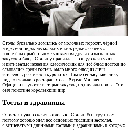
Столы буквально ломились от молочных поросят, чёрной
и красной икры, нескольких видов редких солёных
и копчёных рыб, а также множества других изысканных
закусок и блюд. Сталину нравилась французская кухня,
и витиеватые названия классических для неё блюд постоянно
слышались среди гостей. Было много блюд из дичи —
тетеревов, рябчиков и куропаток. Такие сейчас, наверное,
подают только в ресторанах со звёздами Мишлена.
Официанты уносили старые закуски, подносили новые. Это
был поистине королевский пир.
Тосты и здравницы
О тостах нужно сказать отдельно. Сталин был грузином,
поэтому хорошо знал все основные традиции застолья,
с витиеватыми длинными тостами и здравницами, в которых