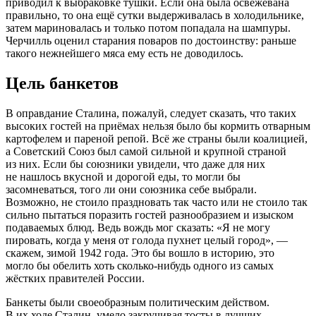
приводил к выбраковке тушки. Если она была освежёвана
правильно, то она ещё сутки выдерживалась в холодильнике,
затем мариновалась и только потом попадала на шампуры.
Черчилль оценил старания поваров по достоинству: раньше
такого нежнейшего мяса ему есть не доводилось.
Цель банкетов
В оправдание Сталина, пожалуй, следует сказать, что таких
высоких гостей на приёмах нельзя было бы кормить отварным
картофелем и пареной репой. Всё же страны были коалицией,
а Советский Союз был самой сильной и крупной страной
из них. Если бы союзники увидели, что даже для них
не нашлось вкусной и дорогой еды, то могли бы
засомневаться, того ли они союзника себе выбрали.
Возможно, не стоило праздновать так часто или не стоило так
сильно пытаться поразить гостей разнообразием и изыском
подаваемых блюд. Ведь вождь мог сказать: «Я не могу
пировать, когда у меня от голода пухнет целый город», —
скажем, зимой 1942 года. Это бы вошло в историю, это
могло бы обелить хоть
сколько-нибудь
одного из самых
жёстких правителей России.
Банкеты были своеобразным политическим действом.
В их ходе Сталин, умело закручивая тосты в лучших