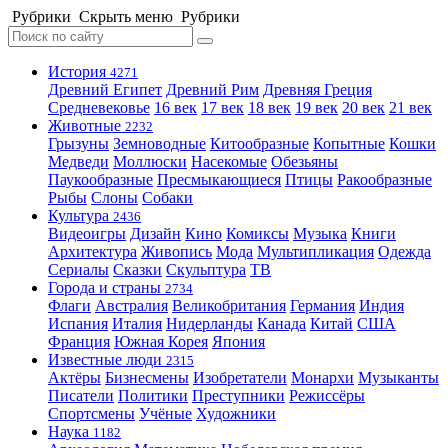
Рубрики
Скрыть меню
Рубрики
История
4271
Древний Египет
Древний Рим
Древняя Греция
Средневековье
16 век
17 век
18 век
19 век
20 век
21 век
Животные
2232
Грызуны
Земноводные
Китообразные
Копытные
Кошки
Медведи
Моллюски
Насекомые
Обезьяны
Паукообразные
Пресмыкающиеся
Птицы
Ракообразные
Рыбы
Слоны
Собаки
Культура
2436
Видеоигры
Дизайн
Кино
Комиксы
Музыка
Книги
Архитектура
Живопись
Мода
Мультипликация
Одежда
Сериалы
Сказки
Скульптура
ТВ
Города и страны
2734
Флаги
Австралия
Великобритания
Германия
Индия
Испания
Италия
Нидерланды
Канада
Китай
США
Франция
Южная Корея
Япония
Известные люди
2315
Актёры
Бизнесмены
Изобретатели
Монархи
Музыканты
Писатели
Политики
Преступники
Режиссёры
Спортсмены
Учёные
Художники
Наука
1182