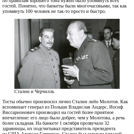
по правилам хорошего тона нужно было упомянуть всех
гостей. Понятно, что банкеты были многочасовыми, так как
упомянуть 100 человек не
так-то
просто и быстро.
Сталин и Черчилль
Тосты обычно произносил лично Сталин либо Молотов. Как
вспоминает генерал из Польши Владислав Андерс, Иосиф
Виссарионович производил на гостей более приятное
впечатление: его лицо было добрее, чем у Молотова, а речь
более складная. На банкете 1 октября прозвучало 32
здравницы, их подсчитывал представитель президента
из США Аверелл Гарриман. Сталин был умелым тамадой,