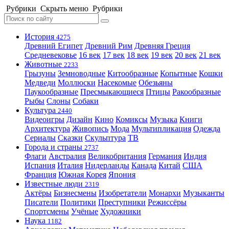
Рубрики
Скрыть меню
Рубрики
История
4275
Древний Египет
Древний Рим
Древняя Греция
Средневековье
16 век
17 век
18 век
19 век
20 век
21 век
Животные
2233
Грызуны
Земноводные
Китообразные
Копытные
Кошки
Медведи
Моллюски
Насекомые
Обезьяны
Паукообразные
Пресмыкающиеся
Птицы
Ракообразные
Рыбы
Слоны
Собаки
Культура
2440
Видеоигры
Дизайн
Кино
Комиксы
Музыка
Книги
Архитектура
Живопись
Мода
Мультипликация
Одежда
Сериалы
Сказки
Скульптура
ТВ
Города и страны
2737
Флаги
Австралия
Великобритания
Германия
Индия
Испания
Италия
Нидерланды
Канада
Китай
США
Франция
Южная Корея
Япония
Известные люди
2319
Актёры
Бизнесмены
Изобретатели
Монархи
Музыканты
Писатели
Политики
Преступники
Режиссёры
Спортсмены
Учёные
Художники
Наука
1182