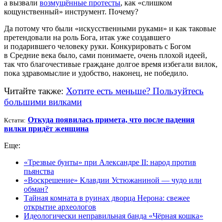
а вызвали
возмущённые протесты
, как «слишком
кощунственный» инструмент. Почему?
Да потому что были «искусственными руками» и как таковые
претендовали на роль Бога, итак уже создавшего
и подарившего человеку руки. Конкурировать с Богом
в Средние века было, сами понимаете, очень плохой идеей,
так что благочестивые граждане долгое время избегали вилок,
пока здравомыслие и удобство, наконец, не победило.
Читайте также:
Хотите есть меньше? Пользуйтесь
большими вилками
Откуда появилась примета, что после падения
Кстати:
вилки придёт женщина
Еще:
«Трезвые бунты» при Александре II: народ против
пьянства
«Воскрешение» Клавдии Устюжаниной — чудо или
обман?
Тайная комната в руинах дворца Нерона: свежее
открытие археологов
Идеологически неправильная банда «Чёрная кошка»