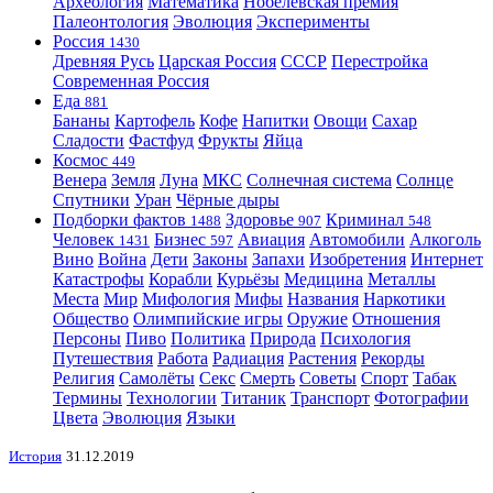
Археология
Математика
Нобелевская премия
Палеонтология
Эволюция
Эксперименты
Россия
1430
Древняя Русь
Царская Россия
СССР
Перестройка
Современная Россия
Еда
881
Бананы
Картофель
Кофе
Напитки
Овощи
Сахар
Сладости
Фастфуд
Фрукты
Яйца
Космос
449
Венера
Земля
Луна
МКС
Солнечная система
Солнце
Спутники
Уран
Чёрные дыры
Подборки фактов
Здоровье
Криминал
1488
907
548
Человек
Бизнес
Авиация
Автомобили
Алкоголь
1431
597
Вино
Война
Дети
Законы
Запахи
Изобретения
Интернет
Катастрофы
Корабли
Курьёзы
Медицина
Металлы
Места
Мир
Мифология
Мифы
Названия
Наркотики
Общество
Олимпийские игры
Оружие
Отношения
Персоны
Пиво
Политика
Природа
Психология
Путешествия
Работа
Радиация
Растения
Рекорды
Религия
Самолёты
Секс
Смерть
Советы
Спорт
Табак
Термины
Технологии
Титаник
Транспорт
Фотографии
Цвета
Эволюция
Языки
История
31.12.2019