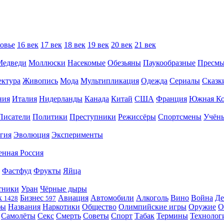
овье
16 век
17 век
18 век
19 век
20 век
21 век
Медведи
Моллюски
Насекомые
Обезьяны
Паукообразные
Пресм
ектура
Живопись
Мода
Мультипликация
Одежда
Сериалы
Сказк
ния
Италия
Нидерланды
Канада
Китай
США
Франция
Южная Ко
Писатели
Политики
Преступники
Режиссёры
Спортсмены
Учён
гия
Эволюция
Эксперименты
енная Россия
Фастфуд
Фрукты
Яйца
тники
Уран
Чёрные дыры
к
Бизнес
Авиация
Автомобили
Алкоголь
Вино
Война
Де
1428
597
фы
Названия
Наркотики
Общество
Олимпийские игры
Оружие
О
Самолёты
Секс
Смерть
Советы
Спорт
Табак
Термины
Технолог