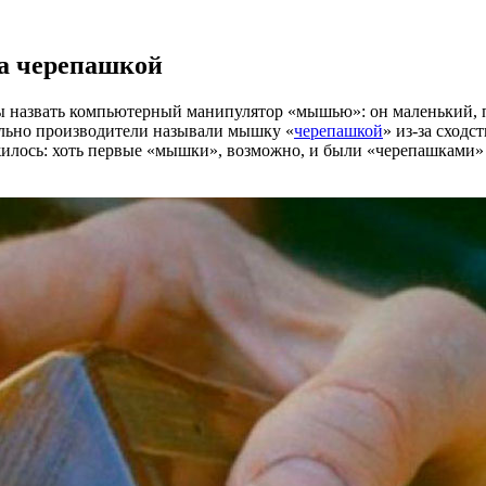
а черепашкой
бы назвать компьютерный манипулятор «мышью»: он маленький, п
ально производители называли мышку «
черепашкой
»
из-за
сходст
ижилось: хоть первые «мышки», возможно, и были «черепашками