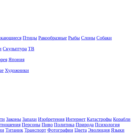
ыкающиеся
Птицы
Ракообразные
Рыбы
Слоны
Собаки
и
Скульптура
ТВ
рея
Япония
ые
Художники
ти
Законы
Запахи
Изобретения
Интернет
Катастрофы
Корабли
тношения
Персоны
Пиво
Политика
Природа
Психология
ии
Титаник
Транспорт
Фотографии
Цвета
Эволюция
Языки