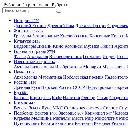
Рубрики
Скрыть меню
Рубрики
История
4270
Древний Египет
Древний Рим
Древняя Греция
Средневек
Животные
2232
Грызуны
Земноводные
Китообразные
Копытные
Кошки
Культура
2435
Видеоигры
Дизайн
Кино
Комиксы
Музыка
Книги
Архит
Города и страны
2734
Флаги
Австралия
Великобритания
Германия
Индия
Испа
Известные люди
2314
Актёры
Бизнесмены
Изобретатели
Монархи
Музыканты
Наука
1182
Археология
Математика
Нобелевская премия
Палеонтоло
Россия
1430
Древняя Русь
Царская Россия
СССР
Перестройка
Соврем
Еда
881
Бананы
Картофель
Кофе
Напитки
Овощи
Сахар
Сладости
Космос
447
Венера
Земля
Луна
МКС
Солнечная система
Солнце
Спу
Подборки фактов
Здоровье
Криминал
Челове
1488
907
547
Курьёзы
Медицина
Металлы
Места
Мир
Мифология
Ми
Путешествия
Работа
Радиация
Растения
Рекорды
Религия