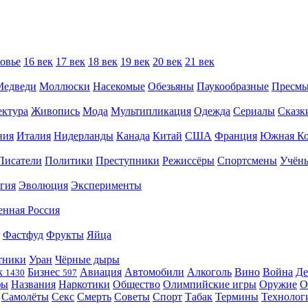
овье
16 век
17 век
18 век
19 век
20 век
21 век
Медведи
Моллюски
Насекомые
Обезьяны
Паукообразные
Пресм
ектура
Живопись
Мода
Мультипликация
Одежда
Сериалы
Сказк
ния
Италия
Нидерланды
Канада
Китай
США
Франция
Южная Ко
Писатели
Политики
Преступники
Режиссёры
Спортсмены
Учён
гия
Эволюция
Эксперименты
енная Россия
Фастфуд
Фрукты
Яйца
тники
Уран
Чёрные дыры
к
Бизнес
Авиация
Автомобили
Алкоголь
Вино
Война
Де
1430
597
фы
Названия
Наркотики
Общество
Олимпийские игры
Оружие
О
Самолёты
Секс
Смерть
Советы
Спорт
Табак
Термины
Технолог