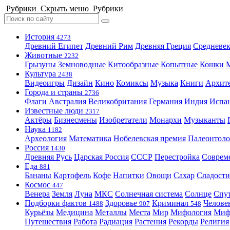
Рубрики
Скрыть меню
Рубрики
История
4273
Древний Египет
Древний Рим
Древняя Греция
Средневек
Животные
2232
Грызуны
Земноводные
Китообразные
Копытные
Кошки
Культура
2438
Видеоигры
Дизайн
Кино
Комиксы
Музыка
Книги
Архит
Города и страны
2736
Флаги
Австралия
Великобритания
Германия
Индия
Испа
Известные люди
2317
Актёры
Бизнесмены
Изобретатели
Монархи
Музыканты
Наука
1182
Археология
Математика
Нобелевская премия
Палеонтоло
Россия
1430
Древняя Русь
Царская Россия
СССР
Перестройка
Соврем
Еда
881
Бананы
Картофель
Кофе
Напитки
Овощи
Сахар
Сладости
Космос
447
Венера
Земля
Луна
МКС
Солнечная система
Солнце
Спу
Подборки фактов
Здоровье
Криминал
Челове
1488
907
548
Курьёзы
Медицина
Металлы
Места
Мир
Мифология
Ми
Путешествия
Работа
Радиация
Растения
Рекорды
Религия