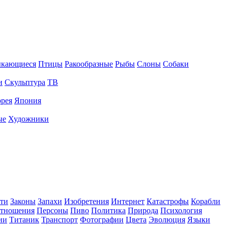
ыкающиеся
Птицы
Ракообразные
Рыбы
Слоны
Собаки
и
Скульптура
ТВ
рея
Япония
ые
Художники
ти
Законы
Запахи
Изобретения
Интернет
Катастрофы
Корабли
тношения
Персоны
Пиво
Политика
Природа
Психология
ии
Титаник
Транспорт
Фотографии
Цвета
Эволюция
Языки