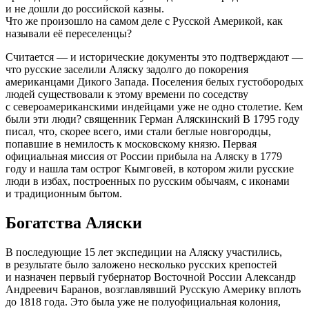
и не дошли до российской казны.
Что же произошло на самом деле с Русской Америкой, как
называли её переселенцы?
Считается — и исторические документы это подтверждают —
что русские заселили Аляску задолго до покорения
американцами Дикого Запада. Поселения белых густобородых
людей существовали к этому времени по соседству
с североамериканскими индейцами уже не одно столетие. Кем
были эти люди? священник Герман Аляскинский В 1795 году
писал, что, скорее всего, ими стали беглые новгородцы,
попавшие в немилость к московскому князю. Первая
официальная миссия от России прибыла на Аляску в 1779
году и нашла там острог Кымговей, в котором жили русские
люди в избах, построенных по русским обычаям, с иконами
и традиционным бытом.
Богатства Аляски
В последующие 15 лет экспедиции на Аляску участились,
в результате было заложено несколько русских крепостей
и назначен первый губернатор Восточной России Александр
Андреевич Баранов, возглавлявший Русскую Америку вплоть
до 1818 года. Это была уже не полуофициальная колония,