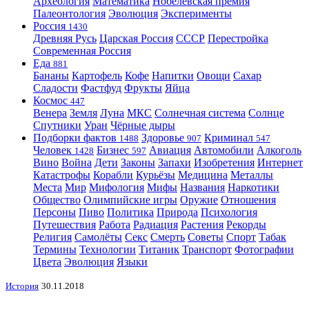
Археология
Математика
Нобелевская премия
Палеонтология
Эволюция
Эксперименты
Россия
1430
Древняя Русь
Царская Россия
СССР
Перестройка
Современная Россия
Еда
881
Бананы
Картофель
Кофе
Напитки
Овощи
Сахар
Сладости
Фастфуд
Фрукты
Яйца
Космос
447
Венера
Земля
Луна
МКС
Солнечная система
Солнце
Спутники
Уран
Чёрные дыры
Подборки фактов
Здоровье
Криминал
1488
907
547
Человек
Бизнес
Авиация
Автомобили
Алкоголь
1428
597
Вино
Война
Дети
Законы
Запахи
Изобретения
Интернет
Катастрофы
Корабли
Курьёзы
Медицина
Металлы
Места
Мир
Мифология
Мифы
Названия
Наркотики
Общество
Олимпийские игры
Оружие
Отношения
Персоны
Пиво
Политика
Природа
Психология
Путешествия
Работа
Радиация
Растения
Рекорды
Религия
Самолёты
Секс
Смерть
Советы
Спорт
Табак
Термины
Технологии
Титаник
Транспорт
Фотографии
Цвета
Эволюция
Языки
История
30.11.2018