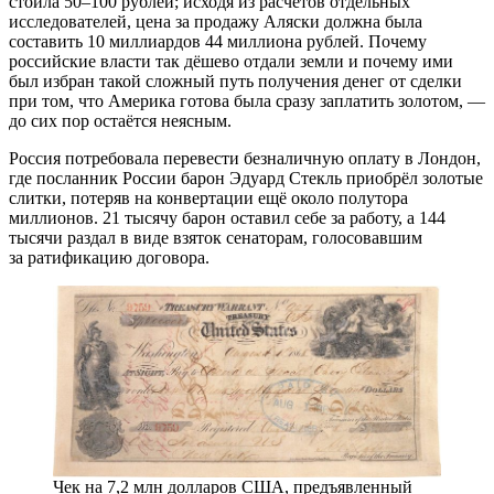
стоила 50–100 рублей; исходя из расчётов отдельных
исследователей, цена за продажу Аляски должна была
составить 10 миллиардов 44 миллиона рублей. Почему
российские власти так дёшево отдали земли и почему ими
был избран такой сложный путь получения денег от сделки
при том, что Америка готова была сразу заплатить золотом, —
до сих пор остаётся неясным.
Россия потребовала перевести безналичную оплату в Лондон,
где посланник России барон Эдуард Стекль приобрёл золотые
слитки, потеряв на конвертации ещё около полутора
миллионов. 21 тысячу барон оставил себе за работу, а 144
тысячи раздал в виде взяток сенаторам, голосовавшим
за ратификацию договора.
Чек на 7,2 млн долларов США, предъявленный