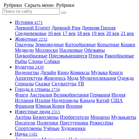
Рубрики
Скрыть меню
Рубрики
История
4271
Древний Египет
Древний Рим
Древняя Греция
Средневековье
16 век
17 век
18 век
19 век
20 век
21 век
Животные
2232
Грызуны
Земноводные
Китообразные
Копытные
Кошки
Медведи
Моллюски
Насекомые
Обезьяны
Паукообразные
Пресмыкающиеся
Птицы
Ракообразные
Рыбы
Слоны
Собаки
Культура
2436
Видеоигры
Дизайн
Кино
Комиксы
Музыка
Книги
Архитектура
Живопись
Мода
Мультипликация
Одежда
Сериалы
Сказки
Скульптура
ТВ
Города и страны
2734
Флаги
Австралия
Великобритания
Германия
Индия
Испания
Италия
Нидерланды
Канада
Китай
США
Франция
Южная Корея
Япония
Известные люди
2315
Актёры
Бизнесмены
Изобретатели
Монархи
Музыканты
Писатели
Политики
Преступники
Режиссёры
Спортсмены
Учёные
Художники
Наука
1182