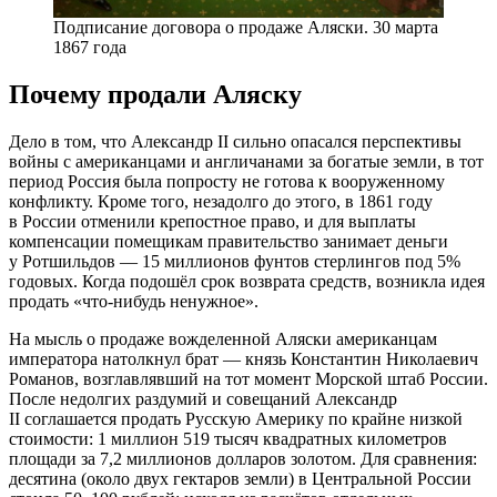
Подписание договора о продаже Аляски. 30 марта
1867 года
Почему продали Аляску
Дело в том, что Александр II сильно опасался перспективы
войны с американцами и англичанами за богатые земли, в тот
период Россия была попросту не готова к вооруженному
конфликту. Кроме того, незадолго до этого, в 1861 году
в России отменили крепостное право, и для выплаты
компенсации помещикам правительство занимает деньги
у Ротшильдов — 15 миллионов фунтов стерлингов под 5%
годовых. Когда подошёл срок возврата средств, возникла идея
продать «что-нибудь ненужное».
На мысль о продаже вожделенной Аляски американцам
императора натолкнул брат — князь Константин Николаевич
Романов, возглавлявший на тот момент Морской штаб России.
После недолгих раздумий и совещаний Александр
II соглашается продать Русскую Америку по крайне низкой
стоимости: 1 миллион 519 тысяч квадратных километров
площади за 7,2 миллионов долларов золотом. Для сравнения:
десятина (около двух гектаров земли) в Центральной России