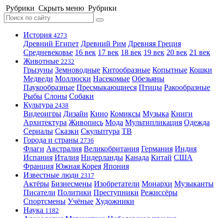
Рубрики
Скрыть меню
Рубрики
История
4273
Древний Египет
Древний Рим
Древняя Греция
Средневековье
16 век
17 век
18 век
19 век
20 век
21 век
Животные
2232
Грызуны
Земноводные
Китообразные
Копытные
Кошки
Медведи
Моллюски
Насекомые
Обезьяны
Паукообразные
Пресмыкающиеся
Птицы
Ракообразные
Рыбы
Слоны
Собаки
Культура
2438
Видеоигры
Дизайн
Кино
Комиксы
Музыка
Книги
Архитектура
Живопись
Мода
Мультипликация
Одежда
Сериалы
Сказки
Скульптура
ТВ
Города и страны
2736
Флаги
Австралия
Великобритания
Германия
Индия
Испания
Италия
Нидерланды
Канада
Китай
США
Франция
Южная Корея
Япония
Известные люди
2317
Актёры
Бизнесмены
Изобретатели
Монархи
Музыканты
Писатели
Политики
Преступники
Режиссёры
Спортсмены
Учёные
Художники
Наука
1182