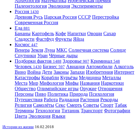
Археология
Математика
Нобелевская премия
Палеонтология
Эволюция
Эксперименты
Россия
1430
Древняя Русь
Царская Россия
СССР
Перестройка
Современная Россия
Еда
881
Бананы
Картофель
Кофе
Напитки
Овощи
Сахар
Сладости
Фастфуд
Фрукты
Яйца
Космос
447
Венера
Земля
Луна
МКС
Солнечная система
Солнце
Спутники
Уран
Чёрные дыры
Подборки фактов
Здоровье
Криминал
1488
907
548
Человек
Бизнес
Авиация
Автомобили
Алкоголь
1430
597
Вино
Война
Дети
Законы
Запахи
Изобретения
Интернет
Катастрофы
Корабли
Курьёзы
Медицина
Металлы
Места
Мир
Мифология
Мифы
Названия
Наркотики
Общество
Олимпийские игры
Оружие
Отношения
Персоны
Пиво
Политика
Природа
Психология
Путешествия
Работа
Радиация
Растения
Рекорды
Религия
Самолёты
Секс
Смерть
Советы
Спорт
Табак
Термины
Технологии
Титаник
Транспорт
Фотографии
Цвета
Эволюция
Языки
Истории из жизни
16.02.2018