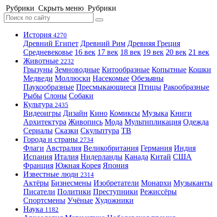
Рубрики
Скрыть меню
Рубрики
История
4270
Древний Египет
Древний Рим
Древняя Греция
Средневековье
16 век
17 век
18 век
19 век
20 век
21 век
Животные
2232
Грызуны
Земноводные
Китообразные
Копытные
Кошки
Медведи
Моллюски
Насекомые
Обезьяны
Паукообразные
Пресмыкающиеся
Птицы
Ракообразные
Рыбы
Слоны
Собаки
Культура
2435
Видеоигры
Дизайн
Кино
Комиксы
Музыка
Книги
Архитектура
Живопись
Мода
Мультипликация
Одежда
Сериалы
Сказки
Скульптура
ТВ
Города и страны
2734
Флаги
Австралия
Великобритания
Германия
Индия
Испания
Италия
Нидерланды
Канада
Китай
США
Франция
Южная Корея
Япония
Известные люди
2314
Актёры
Бизнесмены
Изобретатели
Монархи
Музыканты
Писатели
Политики
Преступники
Режиссёры
Спортсмены
Учёные
Художники
Наука
1182