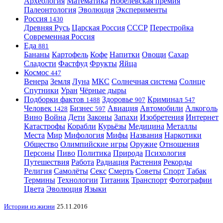
Археология
Математика
Нобелевская премия
Палеонтология
Эволюция
Эксперименты
Россия
1430
Древняя Русь
Царская Россия
СССР
Перестройка
Современная Россия
Еда
881
Бананы
Картофель
Кофе
Напитки
Овощи
Сахар
Сладости
Фастфуд
Фрукты
Яйца
Космос
447
Венера
Земля
Луна
МКС
Солнечная система
Солнце
Спутники
Уран
Чёрные дыры
Подборки фактов
Здоровье
Криминал
1488
907
547
Человек
Бизнес
Авиация
Автомобили
Алкоголь
1428
597
Вино
Война
Дети
Законы
Запахи
Изобретения
Интернет
Катастрофы
Корабли
Курьёзы
Медицина
Металлы
Места
Мир
Мифология
Мифы
Названия
Наркотики
Общество
Олимпийские игры
Оружие
Отношения
Персоны
Пиво
Политика
Природа
Психология
Путешествия
Работа
Радиация
Растения
Рекорды
Религия
Самолёты
Секс
Смерть
Советы
Спорт
Табак
Термины
Технологии
Титаник
Транспорт
Фотографии
Цвета
Эволюция
Языки
Истории из жизни
25.11.2016