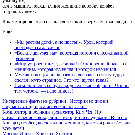
улыбнулся,
сел в машину, поехал купил женщине коробку конфет
и бутылку вина.
Как же хорошо, что есть на свете такие сверх-честные люди! :)
Еще:
«Мы растим детей, а не цветы!». Урок, который
преподала сама жизнь
«Веские аргументы»: короткая история с неожиданной
развязкой
«Мир устроен иначе, девочка!» Откровенный рассказ
женщины, которая изменяла и которой изменили
Мужик подкармливал чаек на вокзале, а потом вдруг
сделал нечто странное. Это что, шутка такая?
Папа пришёл к сыну на родительское собрание. Что он
там устроил — надо видеть!
Интересные факты из рубрики «Истории из жизни»
Случайная подборка интересных фактов
Композитор и великий архитектор Ким Чен Ир
Самое нелепое совпадение в истории исследования Венеры
Канадец пообещал состояние женщине, которая родит больше
всех детей
Могила Иисуса Христа в Японии