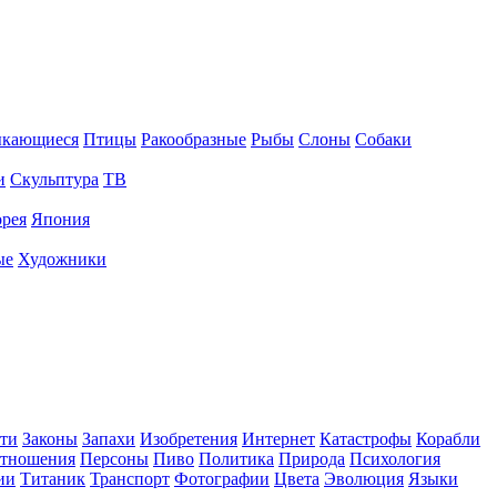
ыкающиеся
Птицы
Ракообразные
Рыбы
Слоны
Собаки
и
Скульптура
ТВ
рея
Япония
ые
Художники
ти
Законы
Запахи
Изобретения
Интернет
Катастрофы
Корабли
тношения
Персоны
Пиво
Политика
Природа
Психология
ии
Титаник
Транспорт
Фотографии
Цвета
Эволюция
Языки