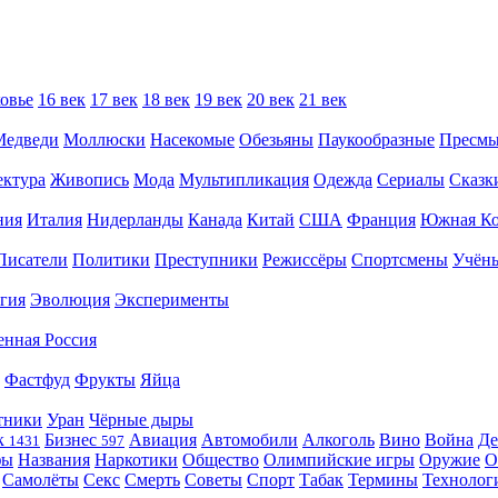
овье
16 век
17 век
18 век
19 век
20 век
21 век
Медведи
Моллюски
Насекомые
Обезьяны
Паукообразные
Пресм
ектура
Живопись
Мода
Мультипликация
Одежда
Сериалы
Сказк
ния
Италия
Нидерланды
Канада
Китай
США
Франция
Южная Ко
Писатели
Политики
Преступники
Режиссёры
Спортсмены
Учён
гия
Эволюция
Эксперименты
енная Россия
Фастфуд
Фрукты
Яйца
тники
Уран
Чёрные дыры
к
Бизнес
Авиация
Автомобили
Алкоголь
Вино
Война
Де
1431
597
фы
Названия
Наркотики
Общество
Олимпийские игры
Оружие
О
Самолёты
Секс
Смерть
Советы
Спорт
Табак
Термины
Технолог