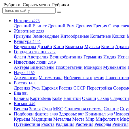
Рубрики
Скрыть меню
Рубрики
История
4275
Древний Египет
Древний Рим
Древняя Греция
Средневек
Животные
2233
Грызуны
Земноводные
Китообразные
Копытные
Кошки
Культура
2440
Видеоигры
Дизайн
Кино
Комиксы
Музыка
Книги
Архит
Города и страны
2737
Флаги
Австралия
Великобритания
Германия
Индия
Испа
Известные люди
2319
Актёры
Бизнесмены
Изобретатели
Монархи
Музыканты
Наука
1182
Археология
Математика
Нобелевская премия
Палеонтоло
Россия
1430
Древняя Русь
Царская Россия
СССР
Перестройка
Соврем
Еда
881
Бананы
Картофель
Кофе
Напитки
Овощи
Сахар
Сладости
Космос
449
Венера
Земля
Луна
МКС
Солнечная система
Солнце
Спу
Подборки фактов
Здоровье
Криминал
Челове
1488
907
548
Курьёзы
Медицина
Металлы
Места
Мир
Мифология
Ми
Путешествия
Работа
Радиация
Растения
Рекорды
Религия