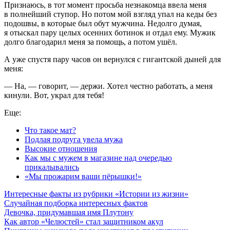
Признаюсь, в тот момент просьба незнакомца ввела меня
в полнейший ступор. Но потом мой взгляд упал на кеды без
подошвы, в которые был обут мужчина. Недолго думая,
я отыскал пару целых осенних ботинок и отдал ему. Мужик
долго благодарил меня за помощь, а потом ушёл.
А уже спустя пару часов он вернулся с гигантской дыней для
меня:
— На, — говорит, — держи. Хотел честно работать, а меня
кинули. Вот, украл для тебя!
Еще:
Что такое мат?
Подлая подруга увела мужа
Высокие отношения
Как мы с мужем в магазине над очередью
прикалывались
«Мы прожарим ваши пёрышки!»
Интересные факты из рубрики «Истории из жизни»
Случайная подборка интересных фактов
Девочка, придумавшая имя Плутону
Как автор «Челюстей» стал защитником акул