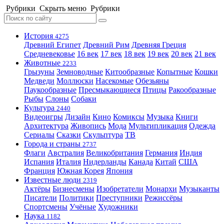
Рубрики
Скрыть меню
Рубрики
История
4275
Древний Египет
Древний Рим
Древняя Греция
Средневековье
16 век
17 век
18 век
19 век
20 век
21 век
Животные
2233
Грызуны
Земноводные
Китообразные
Копытные
Кошки
Медведи
Моллюски
Насекомые
Обезьяны
Паукообразные
Пресмыкающиеся
Птицы
Ракообразные
Рыбы
Слоны
Собаки
Культура
2440
Видеоигры
Дизайн
Кино
Комиксы
Музыка
Книги
Архитектура
Живопись
Мода
Мультипликация
Одежда
Сериалы
Сказки
Скульптура
ТВ
Города и страны
2737
Флаги
Австралия
Великобритания
Германия
Индия
Испания
Италия
Нидерланды
Канада
Китай
США
Франция
Южная Корея
Япония
Известные люди
2319
Актёры
Бизнесмены
Изобретатели
Монархи
Музыканты
Писатели
Политики
Преступники
Режиссёры
Спортсмены
Учёные
Художники
Наука
1182