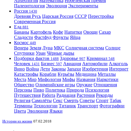
Археология
Математика
Нобелевская премия
Палеонтология
Эволюция
Эксперименты
Россия
1430
Древняя Русь
Царская Россия
СССР
Перестройка
Современная Россия
Еда
881
Бананы
Картофель
Кофе
Напитки
Овощи
Сахар
Сладости
Фастфуд
Фрукты
Яйца
Космос
449
Венера
Земля
Луна
МКС
Солнечная система
Солнце
Спутники
Уран
Чёрные дыры
Подборки фактов
Здоровье
Криминал
1488
907
548
Человек
Бизнес
Авиация
Автомобили
Алкоголь
1431
597
Вино
Война
Дети
Законы
Запахи
Изобретения
Интернет
Катастрофы
Корабли
Курьёзы
Медицина
Металлы
Места
Мир
Мифология
Мифы
Названия
Наркотики
Общество
Олимпийские игры
Оружие
Отношения
Персоны
Пиво
Политика
Природа
Психология
Путешествия
Работа
Радиация
Растения
Рекорды
Религия
Самолёты
Секс
Смерть
Советы
Спорт
Табак
Термины
Технологии
Титаник
Транспорт
Фотографии
Цвета
Эволюция
Языки
Истории из жизни
07.02.2018