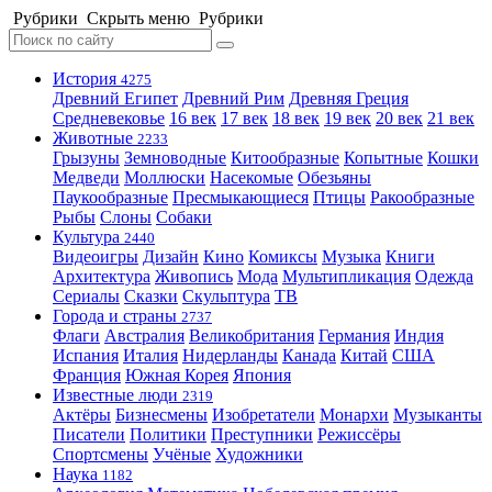
Рубрики
Скрыть меню
Рубрики
История
4275
Древний Египет
Древний Рим
Древняя Греция
Средневековье
16 век
17 век
18 век
19 век
20 век
21 век
Животные
2233
Грызуны
Земноводные
Китообразные
Копытные
Кошки
Медведи
Моллюски
Насекомые
Обезьяны
Паукообразные
Пресмыкающиеся
Птицы
Ракообразные
Рыбы
Слоны
Собаки
Культура
2440
Видеоигры
Дизайн
Кино
Комиксы
Музыка
Книги
Архитектура
Живопись
Мода
Мультипликация
Одежда
Сериалы
Сказки
Скульптура
ТВ
Города и страны
2737
Флаги
Австралия
Великобритания
Германия
Индия
Испания
Италия
Нидерланды
Канада
Китай
США
Франция
Южная Корея
Япония
Известные люди
2319
Актёры
Бизнесмены
Изобретатели
Монархи
Музыканты
Писатели
Политики
Преступники
Режиссёры
Спортсмены
Учёные
Художники
Наука
1182