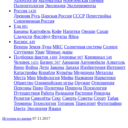
Археология
Математика
Нобелевская премия
Палеонтология
Эволюция
Эксперименты
Россия
1430
Древняя Русь
Царская Россия
СССР
Перестройка
Современная Россия
Еда
881
Бананы
Картофель
Кофе
Напитки
Овощи
Сахар
Сладости
Фастфуд
Фрукты
Яйца
Космос
449
Венера
Земля
Луна
МКС
Солнечная система
Солнце
Спутники
Уран
Чёрные дыры
Подборки фактов
Здоровье
Криминал
1488
907
548
Человек
Бизнес
Авиация
Автомобили
Алкоголь
1431
597
Вино
Война
Дети
Законы
Запахи
Изобретения
Интернет
Катастрофы
Корабли
Курьёзы
Медицина
Металлы
Места
Мир
Мифология
Мифы
Названия
Наркотики
Общество
Олимпийские игры
Оружие
Отношения
Персоны
Пиво
Политика
Природа
Психология
Путешествия
Работа
Радиация
Растения
Рекорды
Религия
Самолёты
Секс
Смерть
Советы
Спорт
Табак
Термины
Технологии
Титаник
Транспорт
Фотографии
Цвета
Эволюция
Языки
Истории из жизни
07.11.2017