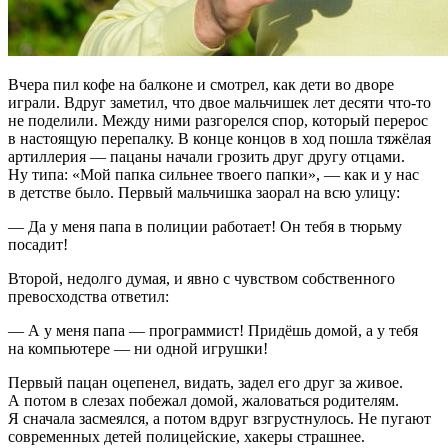
Вчера пил кофе на балконе и смотрел, как дети во дворе
играли. Вдруг заметил, что двое мальчишек лет десяти что-то
не поделили. Между ними разгорелся спор, который перерос
в настоящую перепалку. В конце концов в ход пошла тяжёлая
артиллерия — пацаны начали грозить друг другу отцами.
Ну типа: «Мой папка сильнее твоего папки», — как и у нас
в детстве было. Первый мальчишка заорал на всю улицу:
— Да у меня папа в полиции работает! Он тебя в тюрьму
посадит!
Второй, недолго думая, и явно с чувством собственного
превосходства ответил:
— А у меня папа — программист! Придёшь домой, а у тебя
на компьютере — ни одной игрушки!
Первый пацан оцепенел, видать, задел его друг за живое.
А потом в слезах побежал домой, жаловаться родителям.
Я сначала засмеялся, а потом вдруг взгрустнулось. Не пугают
современных детей полицейские, хакеры страшнее.