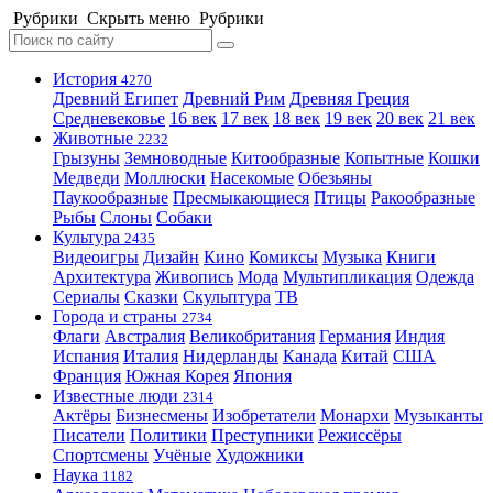
Рубрики
Скрыть меню
Рубрики
История
4270
Древний Египет
Древний Рим
Древняя Греция
Средневековье
16 век
17 век
18 век
19 век
20 век
21 век
Животные
2232
Грызуны
Земноводные
Китообразные
Копытные
Кошки
Медведи
Моллюски
Насекомые
Обезьяны
Паукообразные
Пресмыкающиеся
Птицы
Ракообразные
Рыбы
Слоны
Собаки
Культура
2435
Видеоигры
Дизайн
Кино
Комиксы
Музыка
Книги
Архитектура
Живопись
Мода
Мультипликация
Одежда
Сериалы
Сказки
Скульптура
ТВ
Города и страны
2734
Флаги
Австралия
Великобритания
Германия
Индия
Испания
Италия
Нидерланды
Канада
Китай
США
Франция
Южная Корея
Япония
Известные люди
2314
Актёры
Бизнесмены
Изобретатели
Монархи
Музыканты
Писатели
Политики
Преступники
Режиссёры
Спортсмены
Учёные
Художники
Наука
1182