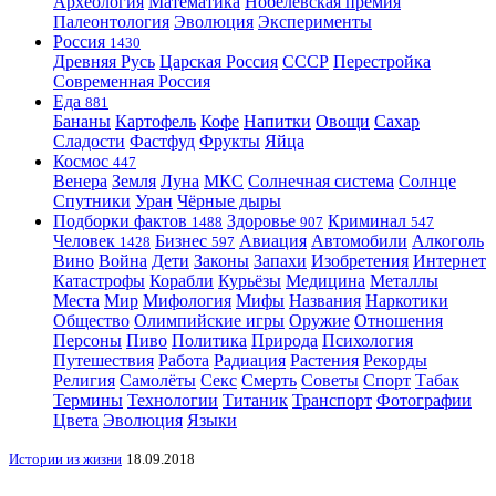
Археология
Математика
Нобелевская премия
Палеонтология
Эволюция
Эксперименты
Россия
1430
Древняя Русь
Царская Россия
СССР
Перестройка
Современная Россия
Еда
881
Бананы
Картофель
Кофе
Напитки
Овощи
Сахар
Сладости
Фастфуд
Фрукты
Яйца
Космос
447
Венера
Земля
Луна
МКС
Солнечная система
Солнце
Спутники
Уран
Чёрные дыры
Подборки фактов
Здоровье
Криминал
1488
907
547
Человек
Бизнес
Авиация
Автомобили
Алкоголь
1428
597
Вино
Война
Дети
Законы
Запахи
Изобретения
Интернет
Катастрофы
Корабли
Курьёзы
Медицина
Металлы
Места
Мир
Мифология
Мифы
Названия
Наркотики
Общество
Олимпийские игры
Оружие
Отношения
Персоны
Пиво
Политика
Природа
Психология
Путешествия
Работа
Радиация
Растения
Рекорды
Религия
Самолёты
Секс
Смерть
Советы
Спорт
Табак
Термины
Технологии
Титаник
Транспорт
Фотографии
Цвета
Эволюция
Языки
Истории из жизни
18.09.2018