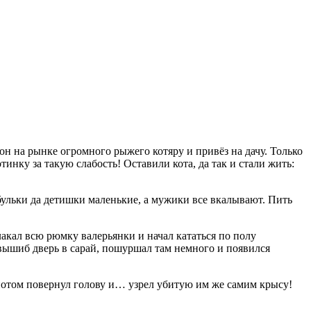
 он на рынке огромного рыжего котяру и привёз на дачу. Только
инку за такую слабость! Оставили кота, да так и стали жить:
абульки да детишки маленькие, а мужики все вкалывают. Пить
лакал всю рюмку валерьянки и начал кататься по полу
вышиб дверь в сарай, пошуршал там немного и появился
 потом повернул голову и… узрел убитую им же самим крысу!