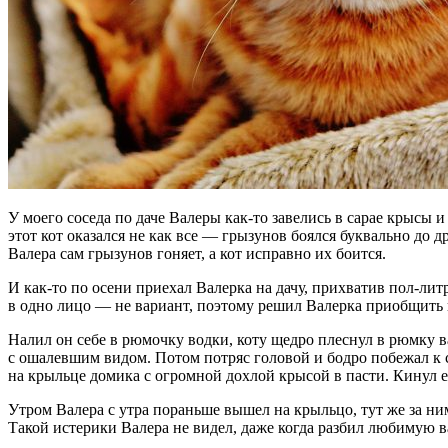
У моего соседа по даче Валеры как-то завелись в сарае крысы 
этот кот оказался не как все — грызунов боялся буквально до 
Валера сам грызунов гоняет, а кот исправно их боится.
И как-то по осени приехал Валерка на дачу, прихватив пол-лит
в одно лицо — не вариант, поэтому решил Валерка приобщить 
Налил он себе в рюмочку водки, коту щедро плеснул в рюмку в
с ошалевшим видом. Потом потряс головой и бодро побежал к 
на крыльце домика с огромной дохлой крысой в пасти. Кинул её
Утром Валера с утра пораньше вышел на крыльцо, тут же за н
Такой истерики Валера не видел, даже когда разбил любимую