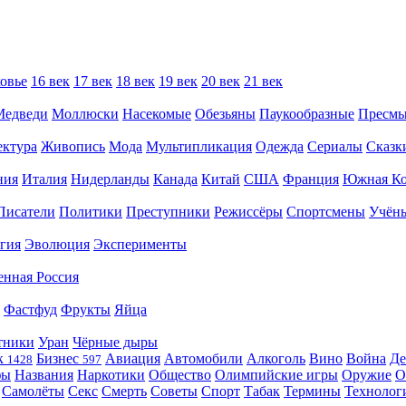
овье
16 век
17 век
18 век
19 век
20 век
21 век
Медведи
Моллюски
Насекомые
Обезьяны
Паукообразные
Пресм
ектура
Живопись
Мода
Мультипликация
Одежда
Сериалы
Сказк
ния
Италия
Нидерланды
Канада
Китай
США
Франция
Южная Ко
Писатели
Политики
Преступники
Режиссёры
Спортсмены
Учён
гия
Эволюция
Эксперименты
енная Россия
Фастфуд
Фрукты
Яйца
тники
Уран
Чёрные дыры
к
Бизнес
Авиация
Автомобили
Алкоголь
Вино
Война
Де
1428
597
фы
Названия
Наркотики
Общество
Олимпийские игры
Оружие
О
Самолёты
Секс
Смерть
Советы
Спорт
Табак
Термины
Технолог