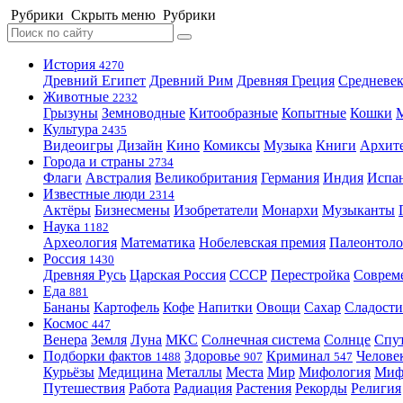
Рубрики
Скрыть меню
Рубрики
История
4270
Древний Египет
Древний Рим
Древняя Греция
Средневек
Животные
2232
Грызуны
Земноводные
Китообразные
Копытные
Кошки
Культура
2435
Видеоигры
Дизайн
Кино
Комиксы
Музыка
Книги
Архит
Города и страны
2734
Флаги
Австралия
Великобритания
Германия
Индия
Испа
Известные люди
2314
Актёры
Бизнесмены
Изобретатели
Монархи
Музыканты
Наука
1182
Археология
Математика
Нобелевская премия
Палеонтоло
Россия
1430
Древняя Русь
Царская Россия
СССР
Перестройка
Соврем
Еда
881
Бананы
Картофель
Кофе
Напитки
Овощи
Сахар
Сладости
Космос
447
Венера
Земля
Луна
МКС
Солнечная система
Солнце
Спу
Подборки фактов
Здоровье
Криминал
Челове
1488
907
547
Курьёзы
Медицина
Металлы
Места
Мир
Мифология
Ми
Путешествия
Работа
Радиация
Растения
Рекорды
Религия