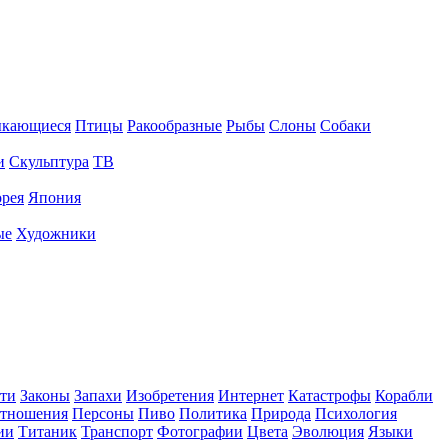
ыкающиеся
Птицы
Ракообразные
Рыбы
Слоны
Собаки
и
Скульптура
ТВ
рея
Япония
ые
Художники
ти
Законы
Запахи
Изобретения
Интернет
Катастрофы
Корабли
тношения
Персоны
Пиво
Политика
Природа
Психология
ии
Титаник
Транспорт
Фотографии
Цвета
Эволюция
Языки