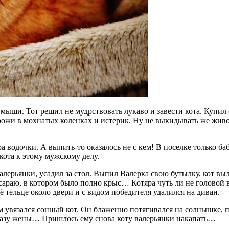
и мыши. Тот решил не мудрствовать лукаво и завести кота. Купил
дрожи в мохнатых коленках и истерик. Ну не выкидывать же живот
ра водочки. А выпить-то оказалось не с кем! В поселке только б
кота к этому мужскому делу.
алерьянки, усадил за стол. Выпил Валерка свою бутылку, кот вы
сараю, в котором было полно крыс… Котяра чуть ли не головой 
 тельце около двери и с видом победителя удалился на диван.
им увязался сонный кот. Он блаженно потягивался на солнышке,
 вазу жены… Пришлось ему снова коту валерьянки накапать…