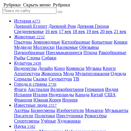
Рубрики
Скрыть меню
Рубрики
История
4273
Древний Египет
Древний Рим
Древняя Греция
Средневековье
16 век
17 век
18 век
19 век
20 век
21 век
Животные
2232
Грызуны
Земноводные
Китообразные
Копытные
Кошки
Медведи
Моллюски
Насекомые
Обезьяны
Паукообразные
Пресмыкающиеся
Птицы
Ракообразные
Рыбы
Слоны
Собаки
Культура
2438
Видеоигры
Дизайн
Кино
Комиксы
Музыка
Книги
Архитектура
Живопись
Мода
Мультипликация
Одежда
Сериалы
Сказки
Скульптура
ТВ
Города и страны
2736
Флаги
Австралия
Великобритания
Германия
Индия
Испания
Италия
Нидерланды
Канада
Китай
США
Франция
Южная Корея
Япония
Известные люди
2317
Актёры
Бизнесмены
Изобретатели
Монархи
Музыканты
Писатели
Политики
Преступники
Режиссёры
Спортсмены
Учёные
Художники
Наука
1182