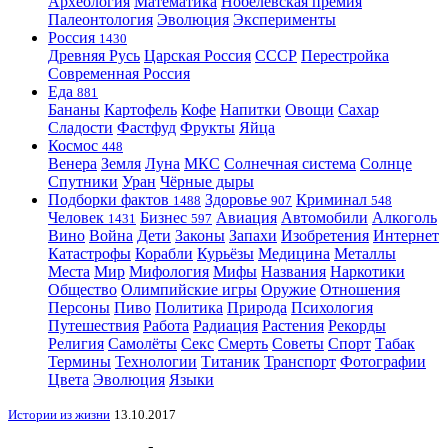
Археология
Математика
Нобелевская премия
Палеонтология
Эволюция
Эксперименты
Россия
1430
Древняя Русь
Царская Россия
СССР
Перестройка
Современная Россия
Еда
881
Бананы
Картофель
Кофе
Напитки
Овощи
Сахар
Сладости
Фастфуд
Фрукты
Яйца
Космос
448
Венера
Земля
Луна
МКС
Солнечная система
Солнце
Спутники
Уран
Чёрные дыры
Подборки фактов
Здоровье
Криминал
1488
907
548
Человек
Бизнес
Авиация
Автомобили
Алкоголь
1431
597
Вино
Война
Дети
Законы
Запахи
Изобретения
Интернет
Катастрофы
Корабли
Курьёзы
Медицина
Металлы
Места
Мир
Мифология
Мифы
Названия
Наркотики
Общество
Олимпийские игры
Оружие
Отношения
Персоны
Пиво
Политика
Природа
Психология
Путешествия
Работа
Радиация
Растения
Рекорды
Религия
Самолёты
Секс
Смерть
Советы
Спорт
Табак
Термины
Технологии
Титаник
Транспорт
Фотографии
Цвета
Эволюция
Языки
Истории из жизни
13.10.2017