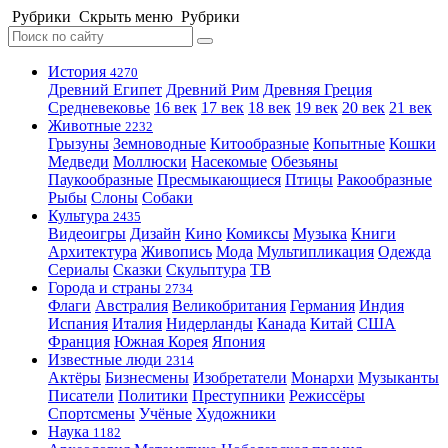
Рубрики
Скрыть меню
Рубрики
История
4270
Древний Египет
Древний Рим
Древняя Греция
Средневековье
16 век
17 век
18 век
19 век
20 век
21 век
Животные
2232
Грызуны
Земноводные
Китообразные
Копытные
Кошки
Медведи
Моллюски
Насекомые
Обезьяны
Паукообразные
Пресмыкающиеся
Птицы
Ракообразные
Рыбы
Слоны
Собаки
Культура
2435
Видеоигры
Дизайн
Кино
Комиксы
Музыка
Книги
Архитектура
Живопись
Мода
Мультипликация
Одежда
Сериалы
Сказки
Скульптура
ТВ
Города и страны
2734
Флаги
Австралия
Великобритания
Германия
Индия
Испания
Италия
Нидерланды
Канада
Китай
США
Франция
Южная Корея
Япония
Известные люди
2314
Актёры
Бизнесмены
Изобретатели
Монархи
Музыканты
Писатели
Политики
Преступники
Режиссёры
Спортсмены
Учёные
Художники
Наука
1182