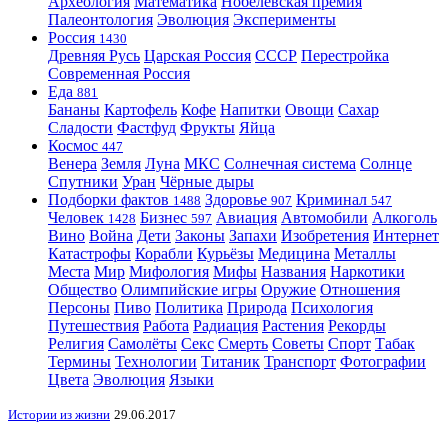
Археология
Математика
Нобелевская премия
Палеонтология
Эволюция
Эксперименты
Россия
1430
Древняя Русь
Царская Россия
СССР
Перестройка
Современная Россия
Еда
881
Бананы
Картофель
Кофе
Напитки
Овощи
Сахар
Сладости
Фастфуд
Фрукты
Яйца
Космос
447
Венера
Земля
Луна
МКС
Солнечная система
Солнце
Спутники
Уран
Чёрные дыры
Подборки фактов
Здоровье
Криминал
1488
907
547
Человек
Бизнес
Авиация
Автомобили
Алкоголь
1428
597
Вино
Война
Дети
Законы
Запахи
Изобретения
Интернет
Катастрофы
Корабли
Курьёзы
Медицина
Металлы
Места
Мир
Мифология
Мифы
Названия
Наркотики
Общество
Олимпийские игры
Оружие
Отношения
Персоны
Пиво
Политика
Природа
Психология
Путешествия
Работа
Радиация
Растения
Рекорды
Религия
Самолёты
Секс
Смерть
Советы
Спорт
Табак
Термины
Технологии
Титаник
Транспорт
Фотографии
Цвета
Эволюция
Языки
Истории из жизни
29.06.2017