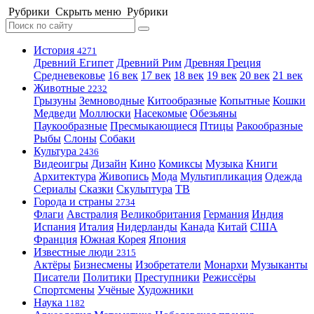
Рубрики
Скрыть меню
Рубрики
История
4271
Древний Египет
Древний Рим
Древняя Греция
Средневековье
16 век
17 век
18 век
19 век
20 век
21 век
Животные
2232
Грызуны
Земноводные
Китообразные
Копытные
Кошки
Медведи
Моллюски
Насекомые
Обезьяны
Паукообразные
Пресмыкающиеся
Птицы
Ракообразные
Рыбы
Слоны
Собаки
Культура
2436
Видеоигры
Дизайн
Кино
Комиксы
Музыка
Книги
Архитектура
Живопись
Мода
Мультипликация
Одежда
Сериалы
Сказки
Скульптура
ТВ
Города и страны
2734
Флаги
Австралия
Великобритания
Германия
Индия
Испания
Италия
Нидерланды
Канада
Китай
США
Франция
Южная Корея
Япония
Известные люди
2315
Актёры
Бизнесмены
Изобретатели
Монархи
Музыканты
Писатели
Политики
Преступники
Режиссёры
Спортсмены
Учёные
Художники
Наука
1182