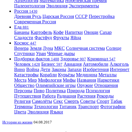
Археология
Математика
Нобелевская премия
Палеонтология
Эволюция
Эксперименты
Россия
1430
Древняя Русь
Царская Россия
СССР
Перестройка
Современная Россия
Еда
881
Бананы
Картофель
Кофе
Напитки
Овощи
Сахар
Сладости
Фастфуд
Фрукты
Яйца
Космос
447
Венера
Земля
Луна
МКС
Солнечная система
Солнце
Спутники
Уран
Чёрные дыры
Подборки фактов
Здоровье
Криминал
1488
907
547
Человек
Бизнес
Авиация
Автомобили
Алкоголь
1428
597
Вино
Война
Дети
Законы
Запахи
Изобретения
Интернет
Катастрофы
Корабли
Курьёзы
Медицина
Металлы
Места
Мир
Мифология
Мифы
Названия
Наркотики
Общество
Олимпийские игры
Оружие
Отношения
Персоны
Пиво
Политика
Природа
Психология
Путешествия
Работа
Радиация
Растения
Рекорды
Религия
Самолёты
Секс
Смерть
Советы
Спорт
Табак
Термины
Технологии
Титаник
Транспорт
Фотографии
Цвета
Эволюция
Языки
Истории из жизни
04.08.2017