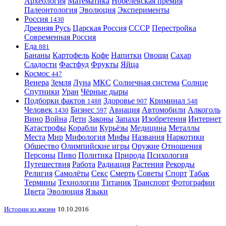
Археология
Математика
Нобелевская премия
Палеонтология
Эволюция
Эксперименты
Россия
1430
Древняя Русь
Царская Россия
СССР
Перестройка
Современная Россия
Еда
881
Бананы
Картофель
Кофе
Напитки
Овощи
Сахар
Сладости
Фастфуд
Фрукты
Яйца
Космос
447
Венера
Земля
Луна
МКС
Солнечная система
Солнце
Спутники
Уран
Чёрные дыры
Подборки фактов
Здоровье
Криминал
1488
907
548
Человек
Бизнес
Авиация
Автомобили
Алкоголь
1430
597
Вино
Война
Дети
Законы
Запахи
Изобретения
Интернет
Катастрофы
Корабли
Курьёзы
Медицина
Металлы
Места
Мир
Мифология
Мифы
Названия
Наркотики
Общество
Олимпийские игры
Оружие
Отношения
Персоны
Пиво
Политика
Природа
Психология
Путешествия
Работа
Радиация
Растения
Рекорды
Религия
Самолёты
Секс
Смерть
Советы
Спорт
Табак
Термины
Технологии
Титаник
Транспорт
Фотографии
Цвета
Эволюция
Языки
Истории из жизни
10.10.2016