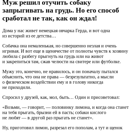
Муж решил отучить собаку
запрыгивать на грудь. Но его способ
сработал не так, как он ждал!
Дома у нас живет немецкая овчарка Герда, и вот одна
из историй из ее детства…
Собачка она немаленькая, но совершенно незлая и очень
игривая. И вот еще в щенячестве от полноты чувств к хозяину
любила с разбегу прыгнуть на грудь или на живот
и закрепиться там, сжав челюсти на свитере или футболке.
Мужу это, конечно, не нравилось, и он поначалу пытался
объяснить, что она не права — безрезультатно, а мысли
о физическом воздействии ему и в голову никогда
не приходили.
Спросил у друзей, как, мол, быть… Один и присоветовал:
«Возьми, — говорит, — половинку лимона, и когда она станет
на тебя прыгать, брызни ей в пасть; собаки кислого
не любят — в другой раз прыгать не станет».
Ну, приготовил лимон, разрезал его пополам, а тут и щенок