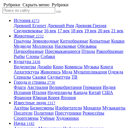
Рубрики
Скрыть меню
Рубрики
История
4273
Древний Египет
Древний Рим
Древняя Греция
Средневековье
16 век
17 век
18 век
19 век
20 век
21 век
Животные
2232
Грызуны
Земноводные
Китообразные
Копытные
Кошки
Медведи
Моллюски
Насекомые
Обезьяны
Паукообразные
Пресмыкающиеся
Птицы
Ракообразные
Рыбы
Слоны
Собаки
Культура
2438
Видеоигры
Дизайн
Кино
Комиксы
Музыка
Книги
Архитектура
Живопись
Мода
Мультипликация
Одежда
Сериалы
Сказки
Скульптура
ТВ
Города и страны
2736
Флаги
Австралия
Великобритания
Германия
Индия
Испания
Италия
Нидерланды
Канада
Китай
США
Франция
Южная Корея
Япония
Известные люди
2317
Актёры
Бизнесмены
Изобретатели
Монархи
Музыканты
Писатели
Политики
Преступники
Режиссёры
Спортсмены
Учёные
Художники
Наука
1182