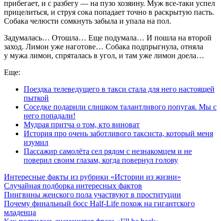
прибегает, и с разбегу — на пузо хозяину. Муж все-таки успел
прицелиться, и струя сока попадает точно в раскрытую пасть.
Собака челюсти сомкнуть забыла и упала на пол.
Задумалась… Отошла… Еще подумала… И пошла на второй
заход. Лимон уже наготове… Собака подпрыгнула, отняла
у мужа лимон, спряталась в угол, и там уже лимон доела…
Еще:
Поездка телеведущего в такси стала для него настоящей
пыткой
Соседке подарили слишком талантливого попугая. Мы с
него попадали!
Мудрая притча о том, кто виноват
История про очень заботливого таксиста, который меня
изумил
Пассажир самолёта сел рядом с незнакомцем и не
поверил своим глазам, когда повернул голову
Интересные факты из рубрики «Истории из жизни»
Случайная подборка интересных фактов
Пингвины женского пола участвуют в проституции
Почему финальный босс Half-Life похож на гигантского
младенца