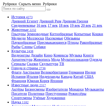
Рубрики
Скрыть меню
Рубрики
История
4273
Древний Египет
Древний Рим
Древняя Греция
Средневековье
16 век
17 век
18 век
19 век
20 век
21 век
Животные
2232
Грызуны
Земноводные
Китообразные
Копытные
Кошки
Медведи
Моллюски
Насекомые
Обезьяны
Паукообразные
Пресмыкающиеся
Птицы
Ракообразные
Рыбы
Слоны
Собаки
Культура
2438
Видеоигры
Дизайн
Кино
Комиксы
Музыка
Книги
Архитектура
Живопись
Мода
Мультипликация
Одежда
Сериалы
Сказки
Скульптура
ТВ
Города и страны
2736
Флаги
Австралия
Великобритания
Германия
Индия
Испания
Италия
Нидерланды
Канада
Китай
США
Франция
Южная Корея
Япония
Известные люди
2317
Актёры
Бизнесмены
Изобретатели
Монархи
Музыканты
Писатели
Политики
Преступники
Режиссёры
Спортсмены
Учёные
Художники
Наука
1182