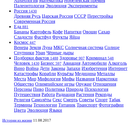
Археология
Математика
Нобелевская премия
Палеонтология
Эволюция
Эксперименты
Россия
1430
Древняя Русь
Царская Россия
СССР
Перестройка
Современная Россия
Еда
881
Бананы
Картофель
Кофе
Напитки
Овощи
Сахар
Сладости
Фастфуд
Фрукты
Яйца
Космос
447
Венера
Земля
Луна
МКС
Солнечная система
Солнце
Спутники
Уран
Чёрные дыры
Подборки фактов
Здоровье
Криминал
1488
907
548
Человек
Бизнес
Авиация
Автомобили
Алкоголь
1430
597
Вино
Война
Дети
Законы
Запахи
Изобретения
Интернет
Катастрофы
Корабли
Курьёзы
Медицина
Металлы
Места
Мир
Мифология
Мифы
Названия
Наркотики
Общество
Олимпийские игры
Оружие
Отношения
Персоны
Пиво
Политика
Природа
Психология
Путешествия
Работа
Радиация
Растения
Рекорды
Религия
Самолёты
Секс
Смерть
Советы
Спорт
Табак
Термины
Технологии
Титаник
Транспорт
Фотографии
Цвета
Эволюция
Языки
Истории из жизни
11.08.2017