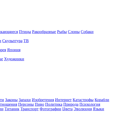
ыкающиеся
Птицы
Ракообразные
Рыбы
Слоны
Собаки
и
Скульптура
ТВ
рея
Япония
ые
Художники
ти
Законы
Запахи
Изобретения
Интернет
Катастрофы
Корабли
тношения
Персоны
Пиво
Политика
Природа
Психология
ии
Титаник
Транспорт
Фотографии
Цвета
Эволюция
Языки