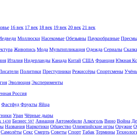
овье
16 век
17 век
18 век
19 век
20 век
21 век
Медведи
Моллюски
Насекомые
Обезьяны
Паукообразные
Пресм
ектура
Живопись
Мода
Мультипликация
Одежда
Сериалы
Сказк
ния
Италия
Нидерланды
Канада
Китай
США
Франция
Южная Ко
Писатели
Политики
Преступники
Режиссёры
Спортсмены
Учён
гия
Эволюция
Эксперименты
енная Россия
Фастфуд
Фрукты
Яйца
тники
Уран
Чёрные дыры
к
Бизнес
Авиация
Автомобили
Алкоголь
Вино
Война
Де
1430
597
фы
Названия
Наркотики
Общество
Олимпийские игры
Оружие
О
Самолёты
Секс
Смерть
Советы
Спорт
Табак
Термины
Технолог