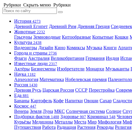
Рубрики
Скрыть меню
Рубрики
История
4273
Древний Египет
Древний Рим
Древняя Греция
Средневек
Животные
2232
Грызуны
Земноводные
Китообразные
Копытные
Кошки
Культура
2438
Видеоигры
Дизайн
Кино
Комиксы
Музыка
Книги
Архит
Города и страны
2736
Флаги
Австралия
Великобритания
Германия
Индия
Испа
Известные люди
2317
Актёры
Бизнесмены
Изобретатели
Монархи
Музыканты
Наука
1182
Археология
Математика
Нобелевская премия
Палеонтоло
Россия
1430
Древняя Русь
Царская Россия
СССР
Перестройка
Соврем
Еда
881
Бананы
Картофель
Кофе
Напитки
Овощи
Сахар
Сладости
Космос
447
Венера
Земля
Луна
МКС
Солнечная система
Солнце
Спу
Подборки фактов
Здоровье
Криминал
Челове
1488
907
548
Курьёзы
Медицина
Металлы
Места
Мир
Мифология
Ми
Путешествия
Работа
Радиация
Растения
Рекорды
Религия