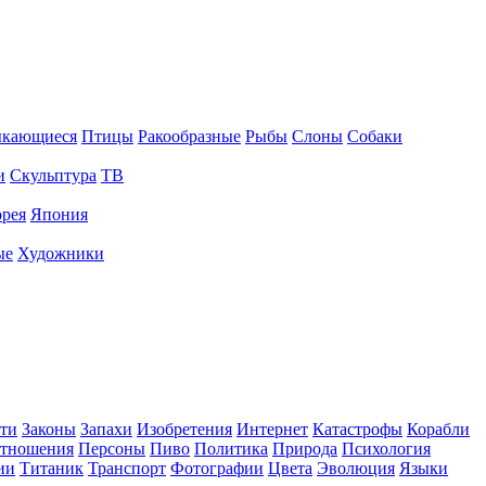
ыкающиеся
Птицы
Ракообразные
Рыбы
Слоны
Собаки
и
Скульптура
ТВ
рея
Япония
ые
Художники
ти
Законы
Запахи
Изобретения
Интернет
Катастрофы
Корабли
тношения
Персоны
Пиво
Политика
Природа
Психология
ии
Титаник
Транспорт
Фотографии
Цвета
Эволюция
Языки