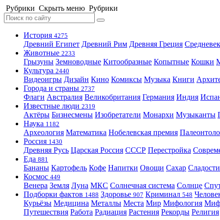
Рубрики
Скрыть меню
Рубрики
История
4275
Древний Египет
Древний Рим
Древняя Греция
Средневек
Животные
2233
Грызуны
Земноводные
Китообразные
Копытные
Кошки
Культура
2440
Видеоигры
Дизайн
Кино
Комиксы
Музыка
Книги
Архит
Города и страны
2737
Флаги
Австралия
Великобритания
Германия
Индия
Испа
Известные люди
2319
Актёры
Бизнесмены
Изобретатели
Монархи
Музыканты
Наука
1182
Археология
Математика
Нобелевская премия
Палеонтоло
Россия
1430
Древняя Русь
Царская Россия
СССР
Перестройка
Соврем
Еда
881
Бананы
Картофель
Кофе
Напитки
Овощи
Сахар
Сладости
Космос
449
Венера
Земля
Луна
МКС
Солнечная система
Солнце
Спу
Подборки фактов
Здоровье
Криминал
Челове
1488
907
548
Курьёзы
Медицина
Металлы
Места
Мир
Мифология
Ми
Путешествия
Работа
Радиация
Растения
Рекорды
Религия