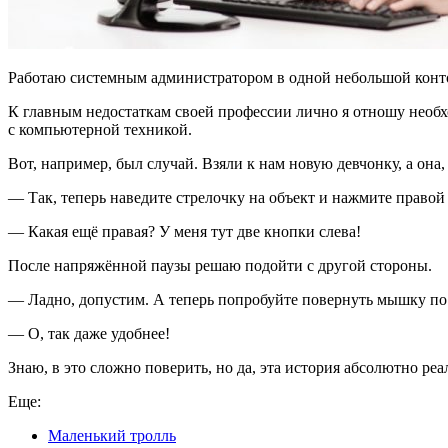
Работаю системным администратором в одной небольшой конторке
К главным недостаткам своей профессии лично я отношу необх
с компьютерной техникой.
Вот, например, был случай. Взяли к нам новую девчонку, а она,
— Так, теперь наведите стрелочку на объект и нажмите прав
— Какая ещё правая? У меня тут две кнопки слева!
После напряжённой паузы решаю подойти с другой стороны.
— Ладно, допустим. А теперь попробуйте повернуть мышку по 
— О, так даже удобнее!
Знаю, в это сложно поверить, но да, эта история абсолютно реа
Еще:
Маленький тролль