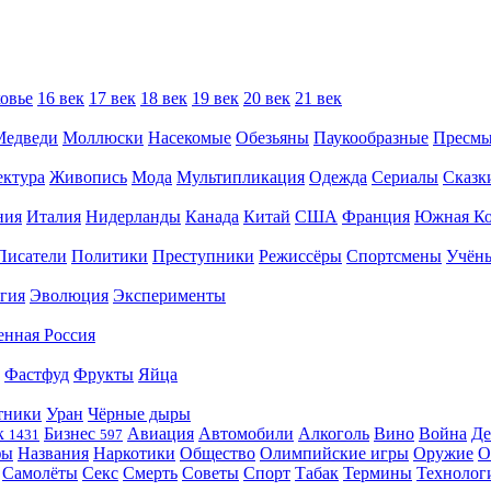
овье
16 век
17 век
18 век
19 век
20 век
21 век
Медведи
Моллюски
Насекомые
Обезьяны
Паукообразные
Пресм
ектура
Живопись
Мода
Мультипликация
Одежда
Сериалы
Сказк
ния
Италия
Нидерланды
Канада
Китай
США
Франция
Южная Ко
Писатели
Политики
Преступники
Режиссёры
Спортсмены
Учён
гия
Эволюция
Эксперименты
енная Россия
Фастфуд
Фрукты
Яйца
тники
Уран
Чёрные дыры
к
Бизнес
Авиация
Автомобили
Алкоголь
Вино
Война
Де
1431
597
фы
Названия
Наркотики
Общество
Олимпийские игры
Оружие
О
Самолёты
Секс
Смерть
Советы
Спорт
Табак
Термины
Технолог