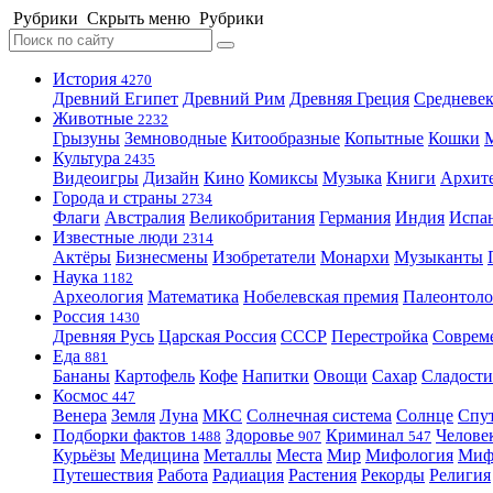
Рубрики
Скрыть меню
Рубрики
История
4270
Древний Египет
Древний Рим
Древняя Греция
Средневек
Животные
2232
Грызуны
Земноводные
Китообразные
Копытные
Кошки
Культура
2435
Видеоигры
Дизайн
Кино
Комиксы
Музыка
Книги
Архит
Города и страны
2734
Флаги
Австралия
Великобритания
Германия
Индия
Испа
Известные люди
2314
Актёры
Бизнесмены
Изобретатели
Монархи
Музыканты
Наука
1182
Археология
Математика
Нобелевская премия
Палеонтоло
Россия
1430
Древняя Русь
Царская Россия
СССР
Перестройка
Соврем
Еда
881
Бананы
Картофель
Кофе
Напитки
Овощи
Сахар
Сладости
Космос
447
Венера
Земля
Луна
МКС
Солнечная система
Солнце
Спу
Подборки фактов
Здоровье
Криминал
Челове
1488
907
547
Курьёзы
Медицина
Металлы
Места
Мир
Мифология
Ми
Путешествия
Работа
Радиация
Растения
Рекорды
Религия