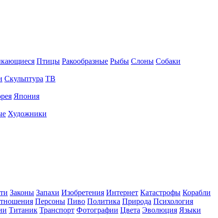
ыкающиеся
Птицы
Ракообразные
Рыбы
Слоны
Собаки
и
Скульптура
ТВ
рея
Япония
ые
Художники
ти
Законы
Запахи
Изобретения
Интернет
Катастрофы
Корабли
тношения
Персоны
Пиво
Политика
Природа
Психология
ии
Титаник
Транспорт
Фотографии
Цвета
Эволюция
Языки