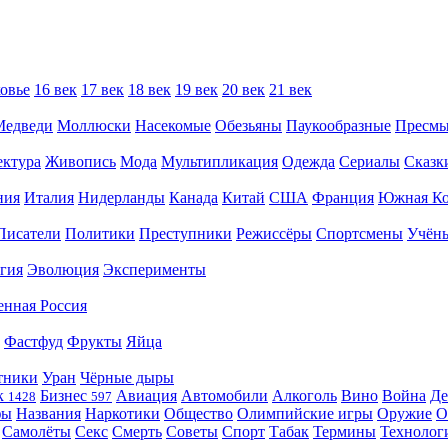
овье
16 век
17 век
18 век
19 век
20 век
21 век
Медведи
Моллюски
Насекомые
Обезьяны
Паукообразные
Пресм
ектура
Живопись
Мода
Мультипликация
Одежда
Сериалы
Сказк
ния
Италия
Нидерланды
Канада
Китай
США
Франция
Южная Ко
Писатели
Политики
Преступники
Режиссёры
Спортсмены
Учён
гия
Эволюция
Эксперименты
енная Россия
Фастфуд
Фрукты
Яйца
тники
Уран
Чёрные дыры
к
Бизнес
Авиация
Автомобили
Алкоголь
Вино
Война
Де
1428
597
фы
Названия
Наркотики
Общество
Олимпийские игры
Оружие
О
Самолёты
Секс
Смерть
Советы
Спорт
Табак
Термины
Технолог