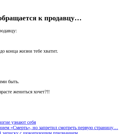
 обращается к продавцу…
родавцу:
 до конца жизни тебе хватит.
ыми быть.
зрасте жениться хочет?!!
ногие узнают себя
нием «Смерть», но запретил смотреть первую страницу…
 ей записку с шокирующим признанием