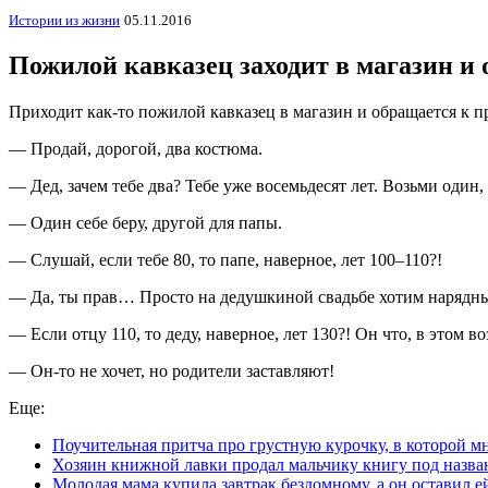
Истории из жизни
05.11.2016
Пожилой кавказец заходит в магазин и
Приходит как-то пожилой кавказец в магазин и обращается к п
— Продай, дорогой, два костюма.
— Дед, зачем тебе два? Тебе уже восемьдесят лет. Возьми один,
— Один себе беру, другой для папы.
— Слушай, если тебе 80, то папе, наверное, лет 100–110?!
— Да, ты прав… Просто на дедушкиной свадьбе хотим нарядн
— Если отцу 110, то деду, наверное, лет 130?! Он что, в этом во
— Он-то не хочет, но родители заставляют!
Еще:
Поучительная притча про грустную курочку, в которой м
Хозяин книжной лавки продал мальчику книгу под назва
Молодая мама купила завтрак бездомному, а он оставил