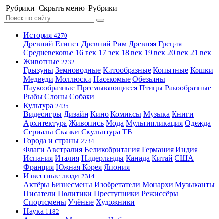
Рубрики
Скрыть меню
Рубрики
История
4270
Древний Египет
Древний Рим
Древняя Греция
Средневековье
16 век
17 век
18 век
19 век
20 век
21 век
Животные
2232
Грызуны
Земноводные
Китообразные
Копытные
Кошки
Медведи
Моллюски
Насекомые
Обезьяны
Паукообразные
Пресмыкающиеся
Птицы
Ракообразные
Рыбы
Слоны
Собаки
Культура
2435
Видеоигры
Дизайн
Кино
Комиксы
Музыка
Книги
Архитектура
Живопись
Мода
Мультипликация
Одежда
Сериалы
Сказки
Скульптура
ТВ
Города и страны
2734
Флаги
Австралия
Великобритания
Германия
Индия
Испания
Италия
Нидерланды
Канада
Китай
США
Франция
Южная Корея
Япония
Известные люди
2314
Актёры
Бизнесмены
Изобретатели
Монархи
Музыканты
Писатели
Политики
Преступники
Режиссёры
Спортсмены
Учёные
Художники
Наука
1182