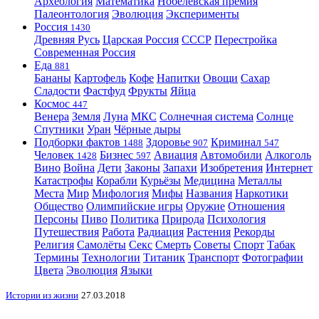
Археология
Математика
Нобелевская премия
Палеонтология
Эволюция
Эксперименты
Россия
1430
Древняя Русь
Царская Россия
СССР
Перестройка
Современная Россия
Еда
881
Бананы
Картофель
Кофе
Напитки
Овощи
Сахар
Сладости
Фастфуд
Фрукты
Яйца
Космос
447
Венера
Земля
Луна
МКС
Солнечная система
Солнце
Спутники
Уран
Чёрные дыры
Подборки фактов
Здоровье
Криминал
1488
907
547
Человек
Бизнес
Авиация
Автомобили
Алкоголь
1428
597
Вино
Война
Дети
Законы
Запахи
Изобретения
Интернет
Катастрофы
Корабли
Курьёзы
Медицина
Металлы
Места
Мир
Мифология
Мифы
Названия
Наркотики
Общество
Олимпийские игры
Оружие
Отношения
Персоны
Пиво
Политика
Природа
Психология
Путешествия
Работа
Радиация
Растения
Рекорды
Религия
Самолёты
Секс
Смерть
Советы
Спорт
Табак
Термины
Технологии
Титаник
Транспорт
Фотографии
Цвета
Эволюция
Языки
Истории из жизни
27.03.2018