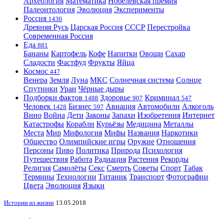
Археология
Математика
Нобелевская премия
Палеонтология
Эволюция
Эксперименты
Россия
1430
Древняя Русь
Царская Россия
СССР
Перестройка
Современная Россия
Еда
881
Бананы
Картофель
Кофе
Напитки
Овощи
Сахар
Сладости
Фастфуд
Фрукты
Яйца
Космос
447
Венера
Земля
Луна
МКС
Солнечная система
Солнце
Спутники
Уран
Чёрные дыры
Подборки фактов
Здоровье
Криминал
1488
907
547
Человек
Бизнес
Авиация
Автомобили
Алкоголь
1428
597
Вино
Война
Дети
Законы
Запахи
Изобретения
Интернет
Катастрофы
Корабли
Курьёзы
Медицина
Металлы
Места
Мир
Мифология
Мифы
Названия
Наркотики
Общество
Олимпийские игры
Оружие
Отношения
Персоны
Пиво
Политика
Природа
Психология
Путешествия
Работа
Радиация
Растения
Рекорды
Религия
Самолёты
Секс
Смерть
Советы
Спорт
Табак
Термины
Технологии
Титаник
Транспорт
Фотографии
Цвета
Эволюция
Языки
Истории из жизни
13.05.2018