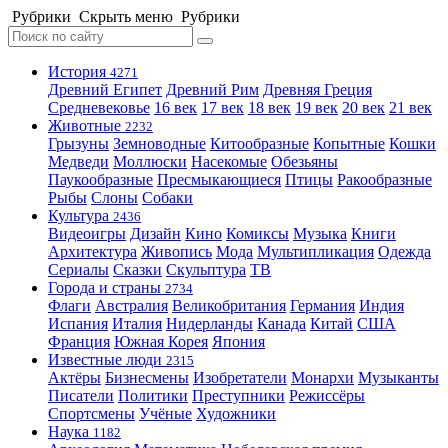
Рубрики
Скрыть меню
Рубрики
История
4271
Древний Египет
Древний Рим
Древняя Греция
Средневековье
16 век
17 век
18 век
19 век
20 век
21 век
Животные
2232
Грызуны
Земноводные
Китообразные
Копытные
Кошки
Медведи
Моллюски
Насекомые
Обезьяны
Паукообразные
Пресмыкающиеся
Птицы
Ракообразные
Рыбы
Слоны
Собаки
Культура
2436
Видеоигры
Дизайн
Кино
Комиксы
Музыка
Книги
Архитектура
Живопись
Мода
Мультипликация
Одежда
Сериалы
Сказки
Скульптура
ТВ
Города и страны
2734
Флаги
Австралия
Великобритания
Германия
Индия
Испания
Италия
Нидерланды
Канада
Китай
США
Франция
Южная Корея
Япония
Известные люди
2315
Актёры
Бизнесмены
Изобретатели
Монархи
Музыканты
Писатели
Политики
Преступники
Режиссёры
Спортсмены
Учёные
Художники
Наука
1182