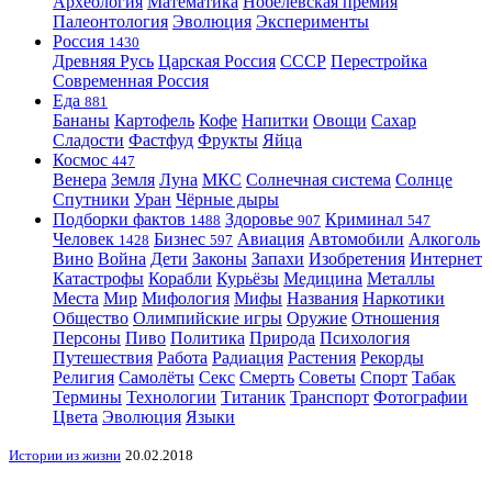
Археология
Математика
Нобелевская премия
Палеонтология
Эволюция
Эксперименты
Россия
1430
Древняя Русь
Царская Россия
СССР
Перестройка
Современная Россия
Еда
881
Бананы
Картофель
Кофе
Напитки
Овощи
Сахар
Сладости
Фастфуд
Фрукты
Яйца
Космос
447
Венера
Земля
Луна
МКС
Солнечная система
Солнце
Спутники
Уран
Чёрные дыры
Подборки фактов
Здоровье
Криминал
1488
907
547
Человек
Бизнес
Авиация
Автомобили
Алкоголь
1428
597
Вино
Война
Дети
Законы
Запахи
Изобретения
Интернет
Катастрофы
Корабли
Курьёзы
Медицина
Металлы
Места
Мир
Мифология
Мифы
Названия
Наркотики
Общество
Олимпийские игры
Оружие
Отношения
Персоны
Пиво
Политика
Природа
Психология
Путешествия
Работа
Радиация
Растения
Рекорды
Религия
Самолёты
Секс
Смерть
Советы
Спорт
Табак
Термины
Технологии
Титаник
Транспорт
Фотографии
Цвета
Эволюция
Языки
Истории из жизни
20.02.2018