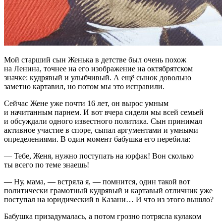
Мой старший сын Женька в детстве был очень похож
на Ленина, точнее на его изображение на октябрятском
значке: кудрявый и улыбчивый. А ещё сынок довольно
заметно картавил, но потом мы это исправили.
Сейчас Жене уже почти 16 лет, он вырос умным
и начитанным парнем. И вот вчера сидели мы всей семьей
и обсуждали одного известного политика. Сын принимал
активное участие в споре, сыпал аргументами и умными
определениями. В один момент бабушка его перебила:
— Тебе, Женя, нужно поступать на юрфак! Вон сколько
ты всего по теме знаешь!
— Ну, мама, — встряла я, — помнится, один такой вот
политически грамотный кудрявый и картавый отличник уже
поступал на юридический в Казани… И что из этого вышло?
Бабушка призадумалась, а потом грозно потрясла кулаком