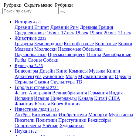
Рубрики
Скрыть меню
Рубрики
История
4271
Древний Египет
Древний Рим
Древняя Греция
Средневековье
16 век
17 век
18 век
19 век
20 век
21 век
Животные
2232
Грызуны
Земноводные
Китообразные
Копытные
Кошки
Медведи
Моллюски
Насекомые
Обезьяны
Паукообразные
Пресмыкающиеся
Птицы
Ракообразные
Рыбы
Слоны
Собаки
Культура
2436
Видеоигры
Дизайн
Кино
Комиксы
Музыка
Книги
Архитектура
Живопись
Мода
Мультипликация
Одежда
Сериалы
Сказки
Скульптура
ТВ
Города и страны
2734
Флаги
Австралия
Великобритания
Германия
Индия
Испания
Италия
Нидерланды
Канада
Китай
США
Франция
Южная Корея
Япония
Известные люди
2315
Актёры
Бизнесмены
Изобретатели
Монархи
Музыканты
Писатели
Политики
Преступники
Режиссёры
Спортсмены
Учёные
Художники
Наука
1182