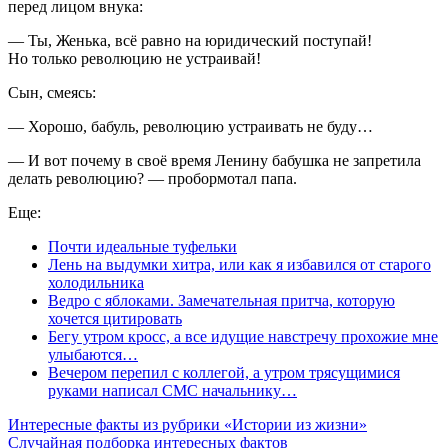
перед лицом внука:
— Ты, Женька, всё равно на юридический поступай!
Но только революцию не устраивай!
Сын, смеясь:
— Хорошо, бабуль, революцию устраивать не буду…
— И вот почему в своё время Ленину бабушка не запретила
делать революцию? — пробормотал папа.
Еще:
Почти идеальные туфельки
Лень на выдумки хитра, или как я избавился от старого
холодильника
Ведро с яблоками. Замечательная притча, которую
хочется цитировать
Бегу утром кросс, а все идущие навстречу прохожие мне
улыбаются…
Вечером перепил с коллегой, а утром трясущимися
руками написал СМС начальнику…
Интересные факты из рубрики «Истории из жизни»
Случайная подборка интересных фактов