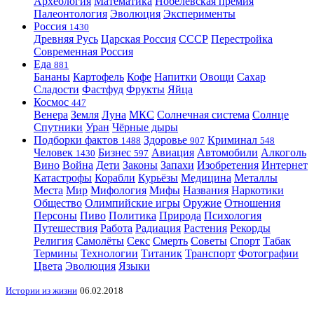
Археология
Математика
Нобелевская премия
Палеонтология
Эволюция
Эксперименты
Россия
1430
Древняя Русь
Царская Россия
СССР
Перестройка
Современная Россия
Еда
881
Бананы
Картофель
Кофе
Напитки
Овощи
Сахар
Сладости
Фастфуд
Фрукты
Яйца
Космос
447
Венера
Земля
Луна
МКС
Солнечная система
Солнце
Спутники
Уран
Чёрные дыры
Подборки фактов
Здоровье
Криминал
1488
907
548
Человек
Бизнес
Авиация
Автомобили
Алкоголь
1430
597
Вино
Война
Дети
Законы
Запахи
Изобретения
Интернет
Катастрофы
Корабли
Курьёзы
Медицина
Металлы
Места
Мир
Мифология
Мифы
Названия
Наркотики
Общество
Олимпийские игры
Оружие
Отношения
Персоны
Пиво
Политика
Природа
Психология
Путешествия
Работа
Радиация
Растения
Рекорды
Религия
Самолёты
Секс
Смерть
Советы
Спорт
Табак
Термины
Технологии
Титаник
Транспорт
Фотографии
Цвета
Эволюция
Языки
Истории из жизни
06.02.2018