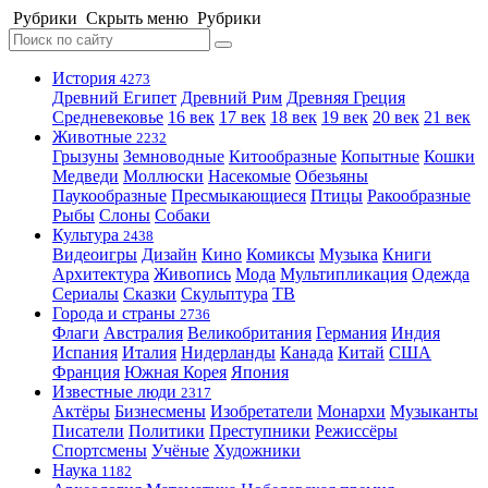
Рубрики
Скрыть меню
Рубрики
История
4273
Древний Египет
Древний Рим
Древняя Греция
Средневековье
16 век
17 век
18 век
19 век
20 век
21 век
Животные
2232
Грызуны
Земноводные
Китообразные
Копытные
Кошки
Медведи
Моллюски
Насекомые
Обезьяны
Паукообразные
Пресмыкающиеся
Птицы
Ракообразные
Рыбы
Слоны
Собаки
Культура
2438
Видеоигры
Дизайн
Кино
Комиксы
Музыка
Книги
Архитектура
Живопись
Мода
Мультипликация
Одежда
Сериалы
Сказки
Скульптура
ТВ
Города и страны
2736
Флаги
Австралия
Великобритания
Германия
Индия
Испания
Италия
Нидерланды
Канада
Китай
США
Франция
Южная Корея
Япония
Известные люди
2317
Актёры
Бизнесмены
Изобретатели
Монархи
Музыканты
Писатели
Политики
Преступники
Режиссёры
Спортсмены
Учёные
Художники
Наука
1182