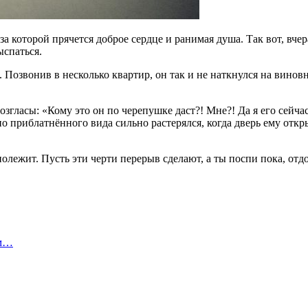
 которой прячется доброе сердце и ранимая душа. Так вот, вчер
ыспаться.
 Позвонив в несколько квартир, он так и не наткнулся на винов
згласы: «Кому это он по черепушке даст?! Мне?! Да я его сейча
 приблатнённого вида сильно растерялся, когда дверь ему откр
полежит. Пусть эти черти перерыв сделают, а ты поспи пока, отд
ом…