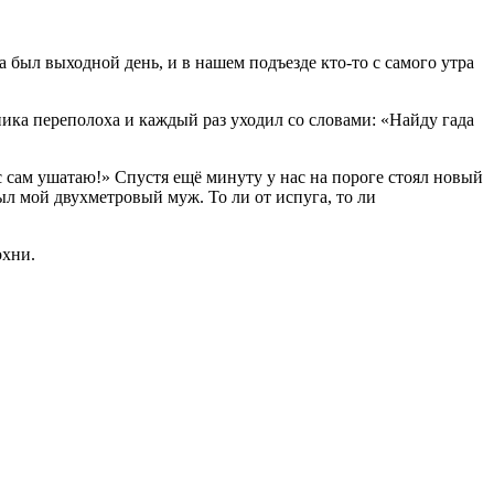
а был выходной день, и в нашем подъезде кто-то с самого утра
ника переполоха и каждый раз уходил со словами: «Найду гада
с сам ушатаю!» Спустя ещё минуту у нас на пороге стоял новый
ыл мой двухметровый муж. То ли от испуга, то ли
охни.