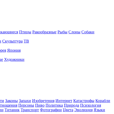
ыкающиеся
Птицы
Ракообразные
Рыбы
Слоны
Собаки
и
Скульптура
ТВ
рея
Япония
ые
Художники
ти
Законы
Запахи
Изобретения
Интернет
Катастрофы
Корабли
тношения
Персоны
Пиво
Политика
Природа
Психология
ии
Титаник
Транспорт
Фотографии
Цвета
Эволюция
Языки