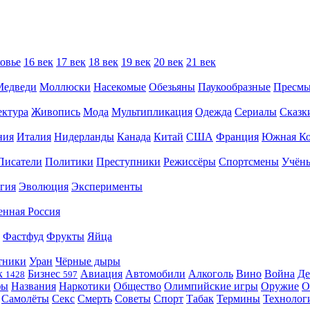
овье
16 век
17 век
18 век
19 век
20 век
21 век
Медведи
Моллюски
Насекомые
Обезьяны
Паукообразные
Пресм
ектура
Живопись
Мода
Мультипликация
Одежда
Сериалы
Сказк
ния
Италия
Нидерланды
Канада
Китай
США
Франция
Южная Ко
Писатели
Политики
Преступники
Режиссёры
Спортсмены
Учён
гия
Эволюция
Эксперименты
енная Россия
Фастфуд
Фрукты
Яйца
тники
Уран
Чёрные дыры
к
Бизнес
Авиация
Автомобили
Алкоголь
Вино
Война
Де
1428
597
фы
Названия
Наркотики
Общество
Олимпийские игры
Оружие
О
Самолёты
Секс
Смерть
Советы
Спорт
Табак
Термины
Технолог