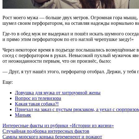
Рост моего мужа — больше двух метров. Огромная гора мышц, за
шумел своим перфоратором, на оставляя надежды нормально в
Где-то в обед муж не выдержал и пошёл искать шумного соседа.
и прямо этим перфоратором по его наглой черепушке заеду!»
Через некоторое время в подъезде послышались возмущённые во
сосед с перфоратором в руках. Невысокий пухлый мужичок явно
от неожиданности первым, что он произнёс, было:
— Друг, я тут нашёл этого, перфоратор отобрал. Держи, у тебя 
Еще:
Ловушка для мужа от хитроумной жены
Вопрос из телевизора
Какая такая собака?!
Приехал на заказ с пустым рюкзаком, а уехал с сюрприз
Маньяк
Интересные факты из рубрики «Истории из жизни»
Случайная подборка интересных фактов
Самцы морского конька беременеют и рожают