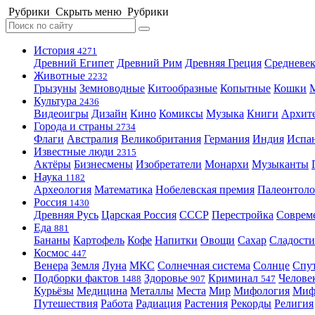
Рубрики
Скрыть меню
Рубрики
История
4271
Древний Египет
Древний Рим
Древняя Греция
Средневек
Животные
2232
Грызуны
Земноводные
Китообразные
Копытные
Кошки
Культура
2436
Видеоигры
Дизайн
Кино
Комиксы
Музыка
Книги
Архит
Города и страны
2734
Флаги
Австралия
Великобритания
Германия
Индия
Испа
Известные люди
2315
Актёры
Бизнесмены
Изобретатели
Монархи
Музыканты
Наука
1182
Археология
Математика
Нобелевская премия
Палеонтоло
Россия
1430
Древняя Русь
Царская Россия
СССР
Перестройка
Соврем
Еда
881
Бананы
Картофель
Кофе
Напитки
Овощи
Сахар
Сладости
Космос
447
Венера
Земля
Луна
МКС
Солнечная система
Солнце
Спу
Подборки фактов
Здоровье
Криминал
Челове
1488
907
547
Курьёзы
Медицина
Металлы
Места
Мир
Мифология
Ми
Путешествия
Работа
Радиация
Растения
Рекорды
Религия