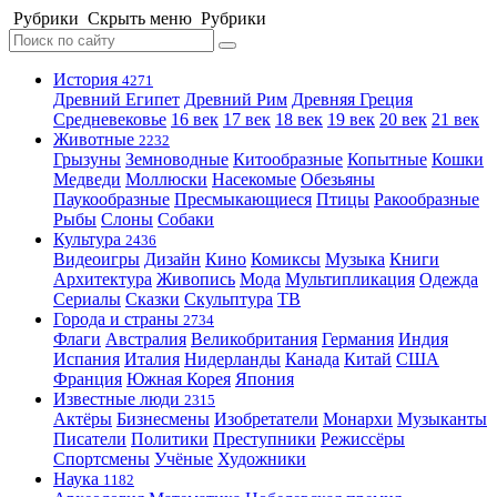
Рубрики
Скрыть меню
Рубрики
История
4271
Древний Египет
Древний Рим
Древняя Греция
Средневековье
16 век
17 век
18 век
19 век
20 век
21 век
Животные
2232
Грызуны
Земноводные
Китообразные
Копытные
Кошки
Медведи
Моллюски
Насекомые
Обезьяны
Паукообразные
Пресмыкающиеся
Птицы
Ракообразные
Рыбы
Слоны
Собаки
Культура
2436
Видеоигры
Дизайн
Кино
Комиксы
Музыка
Книги
Архитектура
Живопись
Мода
Мультипликация
Одежда
Сериалы
Сказки
Скульптура
ТВ
Города и страны
2734
Флаги
Австралия
Великобритания
Германия
Индия
Испания
Италия
Нидерланды
Канада
Китай
США
Франция
Южная Корея
Япония
Известные люди
2315
Актёры
Бизнесмены
Изобретатели
Монархи
Музыканты
Писатели
Политики
Преступники
Режиссёры
Спортсмены
Учёные
Художники
Наука
1182