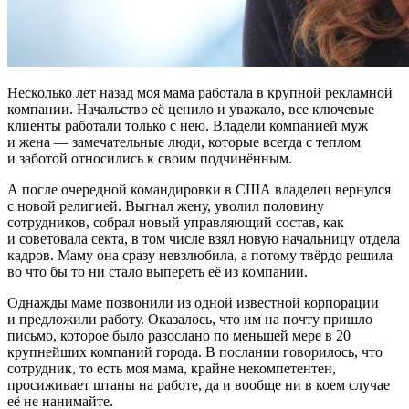
Несколько лет назад моя мама работала в крупной рекламной
компании. Начальство её ценило и уважало, все ключевые
клиенты работали только с нею. Владели компанией муж
и жена — замечательные люди, которые всегда с теплом
и заботой относились к своим подчинённым.
А после очередной командировки в США владелец вернулся
с новой религией. Выгнал жену, уволил половину
сотрудников, собрал новый управляющий состав, как
и советовала секта, в том числе взял новую начальницу отдела
кадров. Маму она сразу невзлюбила, а потому твёрдо решила
во что бы то ни стало выпереть её из компании.
Однажды маме позвонили из одной известной корпорации
и предложили работу. Оказалось, что им на почту пришло
письмо, которое было разослано по меньшей мере в 20
крупнейших компаний города. В послании говорилось, что
сотрудник, то есть моя мама, крайне некомпетентен,
просиживает штаны на работе, да и вообще ни в коем случае
её не нанимайте.