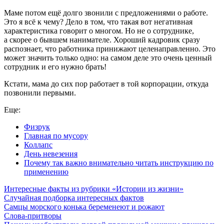
Маме потом ещё долго звонили с предложениями о работе.
Это я всё к чему? Дело в том, что такая вот негативная
характеристика говорит о многом. Но не о сотруднике,
а скорее о бывшем нанимателе. Хороший кадровик сразу
распознает, что работника принижают целенаправленно. Это
может значить только одно: на самом деле это очень ценный
сотрудник и его нужно брать!
Кстати, мама до сих пор работает в той корпорации, откуда
позвонили первыми.
Еще:
Физрук
Главная по мусору
Коллапс
День невезения
Почему так важно внимательно читать инструкцию по
применению
Интересные факты из рубрики «Истории из жизни»
Случайная подборка интересных фактов
Самцы морского конька беременеют и рожают
Слова-притворы