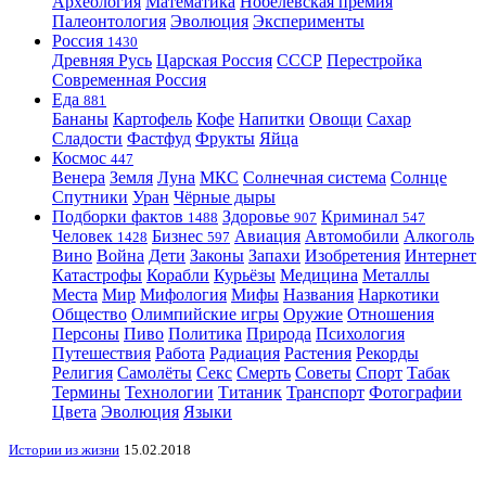
Археология
Математика
Нобелевская премия
Палеонтология
Эволюция
Эксперименты
Россия
1430
Древняя Русь
Царская Россия
СССР
Перестройка
Современная Россия
Еда
881
Бананы
Картофель
Кофе
Напитки
Овощи
Сахар
Сладости
Фастфуд
Фрукты
Яйца
Космос
447
Венера
Земля
Луна
МКС
Солнечная система
Солнце
Спутники
Уран
Чёрные дыры
Подборки фактов
Здоровье
Криминал
1488
907
547
Человек
Бизнес
Авиация
Автомобили
Алкоголь
1428
597
Вино
Война
Дети
Законы
Запахи
Изобретения
Интернет
Катастрофы
Корабли
Курьёзы
Медицина
Металлы
Места
Мир
Мифология
Мифы
Названия
Наркотики
Общество
Олимпийские игры
Оружие
Отношения
Персоны
Пиво
Политика
Природа
Психология
Путешествия
Работа
Радиация
Растения
Рекорды
Религия
Самолёты
Секс
Смерть
Советы
Спорт
Табак
Термины
Технологии
Титаник
Транспорт
Фотографии
Цвета
Эволюция
Языки
Истории из жизни
15.02.2018