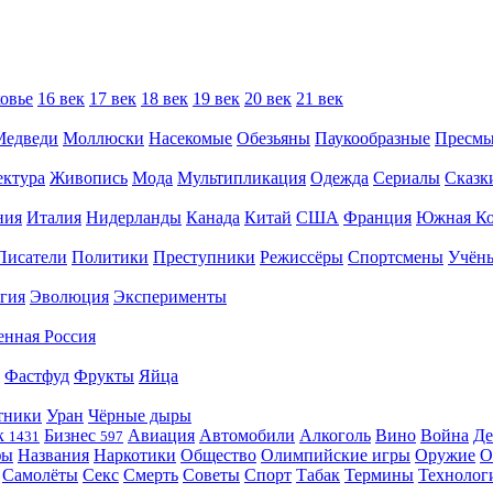
овье
16 век
17 век
18 век
19 век
20 век
21 век
Медведи
Моллюски
Насекомые
Обезьяны
Паукообразные
Пресм
ектура
Живопись
Мода
Мультипликация
Одежда
Сериалы
Сказк
ния
Италия
Нидерланды
Канада
Китай
США
Франция
Южная Ко
Писатели
Политики
Преступники
Режиссёры
Спортсмены
Учён
гия
Эволюция
Эксперименты
енная Россия
Фастфуд
Фрукты
Яйца
тники
Уран
Чёрные дыры
к
Бизнес
Авиация
Автомобили
Алкоголь
Вино
Война
Де
1431
597
фы
Названия
Наркотики
Общество
Олимпийские игры
Оружие
О
Самолёты
Секс
Смерть
Советы
Спорт
Табак
Термины
Технолог