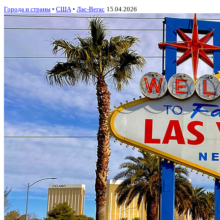
Города и страны
•
США
•
Лас-Вегас
15.04.2026