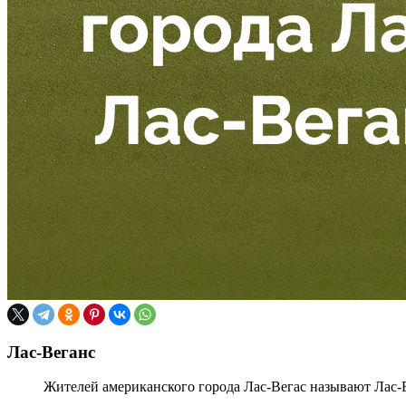
Лас-Веганс
Жителей американского города Лас-Вегас называют Лас-В