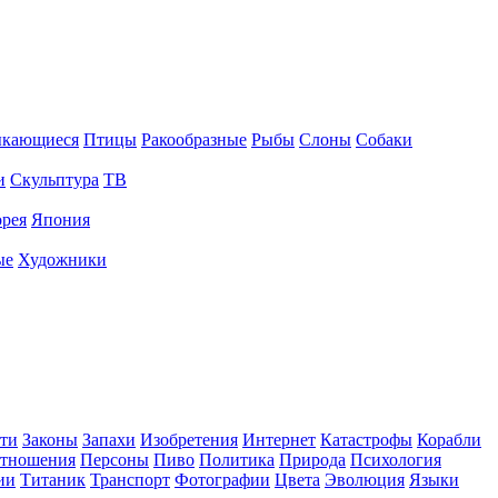
ыкающиеся
Птицы
Ракообразные
Рыбы
Слоны
Собаки
и
Скульптура
ТВ
рея
Япония
ые
Художники
ти
Законы
Запахи
Изобретения
Интернет
Катастрофы
Корабли
тношения
Персоны
Пиво
Политика
Природа
Психология
ии
Титаник
Транспорт
Фотографии
Цвета
Эволюция
Языки