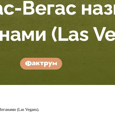
еганами (Las Vegans).