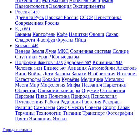
Археология
Математика
Нобелевская премия
Палеонтология
Эволюция
Эксперименты
Россия
1430
Древняя Русь
Царская Россия
СССР
Перестройка
Современная Россия
Еда
881
Бананы
Картофель
Кофе
Напитки
Овощи
Сахар
Сладости
Фастфуд
Фрукты
Яйца
Космос
449
Венера
Земля
Луна
МКС
Солнечная система
Солнце
Спутники
Уран
Чёрные дыры
Подборки фактов
Здоровье
Криминал
1488
907
548
Человек
Бизнес
Авиация
Автомобили
Алкоголь
1431
597
Вино
Война
Дети
Законы
Запахи
Изобретения
Интернет
Катастрофы
Корабли
Курьёзы
Медицина
Металлы
Места
Мир
Мифология
Мифы
Названия
Наркотики
Общество
Олимпийские игры
Оружие
Отношения
Персоны
Пиво
Политика
Природа
Психология
Путешествия
Работа
Радиация
Растения
Рекорды
Религия
Самолёты
Секс
Смерть
Советы
Спорт
Табак
Термины
Технологии
Титаник
Транспорт
Фотографии
Цвета
Эволюция
Языки
Города и страны