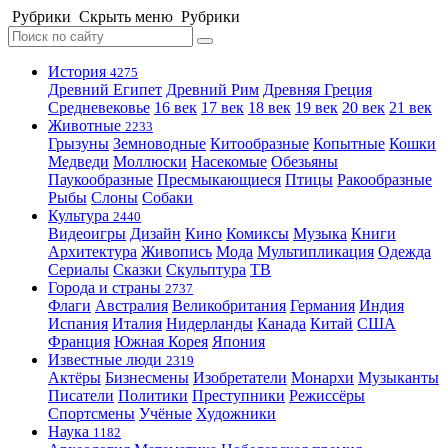
Рубрики
Скрыть меню
Рубрики
История
4275
Древний Египет
Древний Рим
Древняя Греция
Средневековье
16 век
17 век
18 век
19 век
20 век
21 век
Животные
2233
Грызуны
Земноводные
Китообразные
Копытные
Кошки
Медведи
Моллюски
Насекомые
Обезьяны
Паукообразные
Пресмыкающиеся
Птицы
Ракообразные
Рыбы
Слоны
Собаки
Культура
2440
Видеоигры
Дизайн
Кино
Комиксы
Музыка
Книги
Архитектура
Живопись
Мода
Мультипликация
Одежда
Сериалы
Сказки
Скульптура
ТВ
Города и страны
2737
Флаги
Австралия
Великобритания
Германия
Индия
Испания
Италия
Нидерланды
Канада
Китай
США
Франция
Южная Корея
Япония
Известные люди
2319
Актёры
Бизнесмены
Изобретатели
Монархи
Музыканты
Писатели
Политики
Преступники
Режиссёры
Спортсмены
Учёные
Художники
Наука
1182