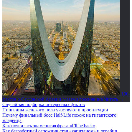
100
фактов о Саудовской Аравии глазами россиянина
Читать →
Случайная подборка интересных фактов
Пингвины женского пола участвуют в проституции
Почему финальный босс Half-Life похож на гигантского
младенца
Как появилась знаменитая фраза «I’ll be back»
Как безработный сапожник стал «капитаном» и ограбил