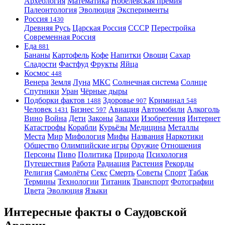
Археология
Математика
Нобелевская премия
Палеонтология
Эволюция
Эксперименты
Россия
1430
Древняя Русь
Царская Россия
СССР
Перестройка
Современная Россия
Еда
881
Бананы
Картофель
Кофе
Напитки
Овощи
Сахар
Сладости
Фастфуд
Фрукты
Яйца
Космос
448
Венера
Земля
Луна
МКС
Солнечная система
Солнце
Спутники
Уран
Чёрные дыры
Подборки фактов
Здоровье
Криминал
1488
907
548
Человек
Бизнес
Авиация
Автомобили
Алкоголь
1431
597
Вино
Война
Дети
Законы
Запахи
Изобретения
Интернет
Катастрофы
Корабли
Курьёзы
Медицина
Металлы
Места
Мир
Мифология
Мифы
Названия
Наркотики
Общество
Олимпийские игры
Оружие
Отношения
Персоны
Пиво
Политика
Природа
Психология
Путешествия
Работа
Радиация
Растения
Рекорды
Религия
Самолёты
Секс
Смерть
Советы
Спорт
Табак
Термины
Технологии
Титаник
Транспорт
Фотографии
Цвета
Эволюция
Языки
Интересные факты о Саудовской