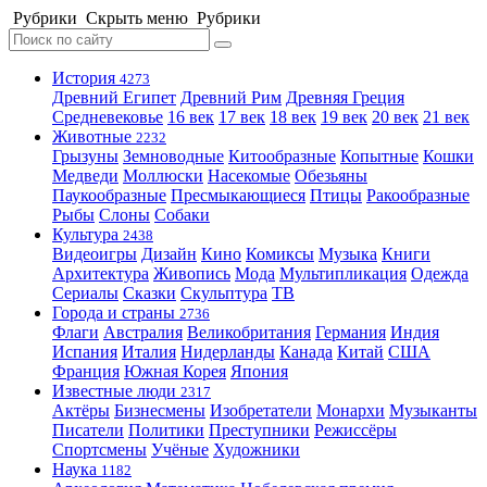
Рубрики
Скрыть меню
Рубрики
История
4273
Древний Египет
Древний Рим
Древняя Греция
Средневековье
16 век
17 век
18 век
19 век
20 век
21 век
Животные
2232
Грызуны
Земноводные
Китообразные
Копытные
Кошки
Медведи
Моллюски
Насекомые
Обезьяны
Паукообразные
Пресмыкающиеся
Птицы
Ракообразные
Рыбы
Слоны
Собаки
Культура
2438
Видеоигры
Дизайн
Кино
Комиксы
Музыка
Книги
Архитектура
Живопись
Мода
Мультипликация
Одежда
Сериалы
Сказки
Скульптура
ТВ
Города и страны
2736
Флаги
Австралия
Великобритания
Германия
Индия
Испания
Италия
Нидерланды
Канада
Китай
США
Франция
Южная Корея
Япония
Известные люди
2317
Актёры
Бизнесмены
Изобретатели
Монархи
Музыканты
Писатели
Политики
Преступники
Режиссёры
Спортсмены
Учёные
Художники
Наука
1182