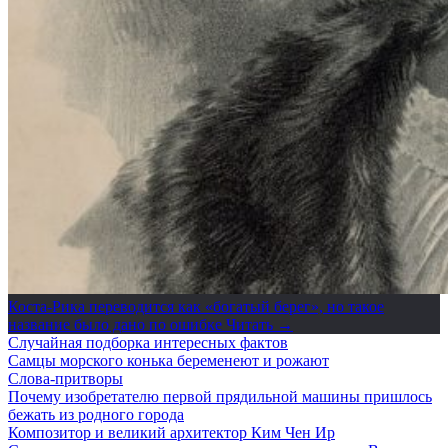
Коста-Рика переводится как «богатый берег», но такое
название было дано по ошибке
Читать →
Случайная подборка интересных фактов
Самцы морского конька беременеют и рожают
Слова-притворы
Почему изобретателю первой прядильной машины пришлось
бежать из родного города
Композитор и великий архитектор Ким Чен Ир