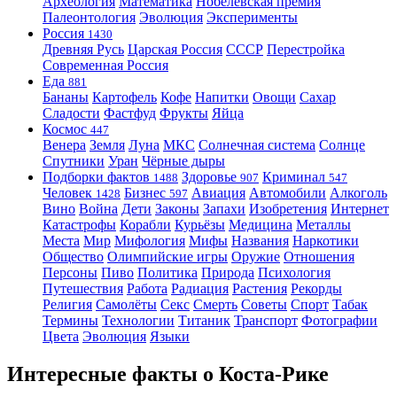
Археология
Математика
Нобелевская премия
Палеонтология
Эволюция
Эксперименты
Россия
1430
Древняя Русь
Царская Россия
СССР
Перестройка
Современная Россия
Еда
881
Бананы
Картофель
Кофе
Напитки
Овощи
Сахар
Сладости
Фастфуд
Фрукты
Яйца
Космос
447
Венера
Земля
Луна
МКС
Солнечная система
Солнце
Спутники
Уран
Чёрные дыры
Подборки фактов
Здоровье
Криминал
1488
907
547
Человек
Бизнес
Авиация
Автомобили
Алкоголь
1428
597
Вино
Война
Дети
Законы
Запахи
Изобретения
Интернет
Катастрофы
Корабли
Курьёзы
Медицина
Металлы
Места
Мир
Мифология
Мифы
Названия
Наркотики
Общество
Олимпийские игры
Оружие
Отношения
Персоны
Пиво
Политика
Природа
Психология
Путешествия
Работа
Радиация
Растения
Рекорды
Религия
Самолёты
Секс
Смерть
Советы
Спорт
Табак
Термины
Технологии
Титаник
Транспорт
Фотографии
Цвета
Эволюция
Языки
Интересные факты о Коста-Рике