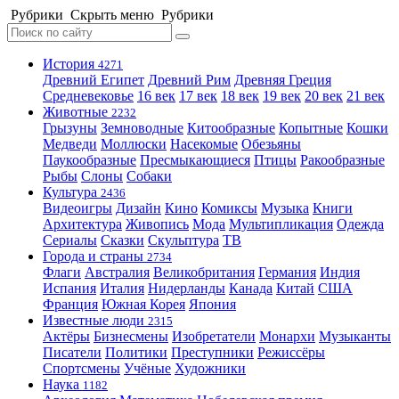
Рубрики
Скрыть меню
Рубрики
История
4271
Древний Египет
Древний Рим
Древняя Греция
Средневековье
16 век
17 век
18 век
19 век
20 век
21 век
Животные
2232
Грызуны
Земноводные
Китообразные
Копытные
Кошки
Медведи
Моллюски
Насекомые
Обезьяны
Паукообразные
Пресмыкающиеся
Птицы
Ракообразные
Рыбы
Слоны
Собаки
Культура
2436
Видеоигры
Дизайн
Кино
Комиксы
Музыка
Книги
Архитектура
Живопись
Мода
Мультипликация
Одежда
Сериалы
Сказки
Скульптура
ТВ
Города и страны
2734
Флаги
Австралия
Великобритания
Германия
Индия
Испания
Италия
Нидерланды
Канада
Китай
США
Франция
Южная Корея
Япония
Известные люди
2315
Актёры
Бизнесмены
Изобретатели
Монархи
Музыканты
Писатели
Политики
Преступники
Режиссёры
Спортсмены
Учёные
Художники
Наука
1182