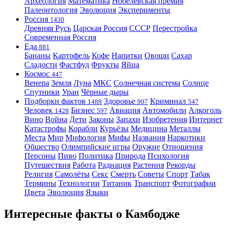
Археология
Математика
Нобелевская премия
Палеонтология
Эволюция
Эксперименты
Россия
1430
Древняя Русь
Царская Россия
СССР
Перестройка
Современная Россия
Еда
881
Бананы
Картофель
Кофе
Напитки
Овощи
Сахар
Сладости
Фастфуд
Фрукты
Яйца
Космос
447
Венера
Земля
Луна
МКС
Солнечная система
Солнце
Спутники
Уран
Чёрные дыры
Подборки фактов
Здоровье
Криминал
1488
907
547
Человек
Бизнес
Авиация
Автомобили
Алкоголь
1428
597
Вино
Война
Дети
Законы
Запахи
Изобретения
Интернет
Катастрофы
Корабли
Курьёзы
Медицина
Металлы
Места
Мир
Мифология
Мифы
Названия
Наркотики
Общество
Олимпийские игры
Оружие
Отношения
Персоны
Пиво
Политика
Природа
Психология
Путешествия
Работа
Радиация
Растения
Рекорды
Религия
Самолёты
Секс
Смерть
Советы
Спорт
Табак
Термины
Технологии
Титаник
Транспорт
Фотографии
Цвета
Эволюция
Языки
Интересные факты о Камбодже