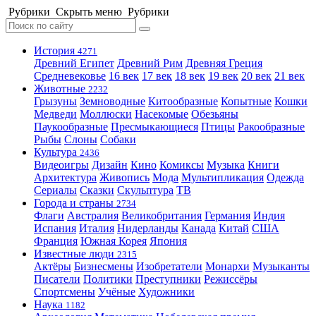
Рубрики
Скрыть меню
Рубрики
История
4271
Древний Египет
Древний Рим
Древняя Греция
Средневековье
16 век
17 век
18 век
19 век
20 век
21 век
Животные
2232
Грызуны
Земноводные
Китообразные
Копытные
Кошки
Медведи
Моллюски
Насекомые
Обезьяны
Паукообразные
Пресмыкающиеся
Птицы
Ракообразные
Рыбы
Слоны
Собаки
Культура
2436
Видеоигры
Дизайн
Кино
Комиксы
Музыка
Книги
Архитектура
Живопись
Мода
Мультипликация
Одежда
Сериалы
Сказки
Скульптура
ТВ
Города и страны
2734
Флаги
Австралия
Великобритания
Германия
Индия
Испания
Италия
Нидерланды
Канада
Китай
США
Франция
Южная Корея
Япония
Известные люди
2315
Актёры
Бизнесмены
Изобретатели
Монархи
Музыканты
Писатели
Политики
Преступники
Режиссёры
Спортсмены
Учёные
Художники
Наука
1182