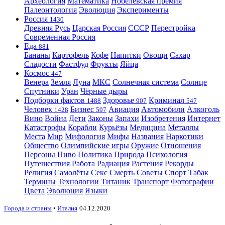
Археология
Математика
Нобелевская премия
Палеонтология
Эволюция
Эксперименты
Россия
1430
Древняя Русь
Царская Россия
СССР
Перестройка
Современная Россия
Еда
881
Бананы
Картофель
Кофе
Напитки
Овощи
Сахар
Сладости
Фастфуд
Фрукты
Яйца
Космос
447
Венера
Земля
Луна
МКС
Солнечная система
Солнце
Спутники
Уран
Чёрные дыры
Подборки фактов
Здоровье
Криминал
1488
907
547
Человек
Бизнес
Авиация
Автомобили
Алкоголь
1428
597
Вино
Война
Дети
Законы
Запахи
Изобретения
Интернет
Катастрофы
Корабли
Курьёзы
Медицина
Металлы
Места
Мир
Мифология
Мифы
Названия
Наркотики
Общество
Олимпийские игры
Оружие
Отношения
Персоны
Пиво
Политика
Природа
Психология
Путешествия
Работа
Радиация
Растения
Рекорды
Религия
Самолёты
Секс
Смерть
Советы
Спорт
Табак
Термины
Технологии
Титаник
Транспорт
Фотографии
Цвета
Эволюция
Языки
Города и страны
•
Италия
04.12.2020