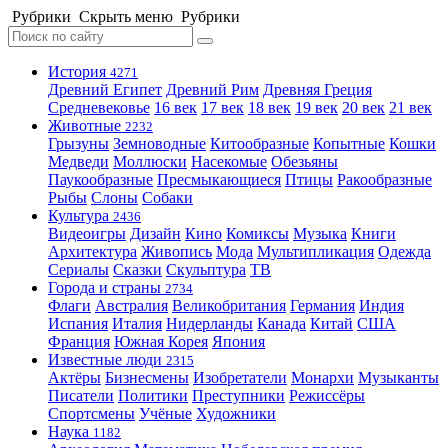
Рубрики
Скрыть меню
Рубрики
История
4271
Древний Египет
Древний Рим
Древняя Греция
Средневековье
16 век
17 век
18 век
19 век
20 век
21 век
Животные
2232
Грызуны
Земноводные
Китообразные
Копытные
Кошки
Медведи
Моллюски
Насекомые
Обезьяны
Паукообразные
Пресмыкающиеся
Птицы
Ракообразные
Рыбы
Слоны
Собаки
Культура
2436
Видеоигры
Дизайн
Кино
Комиксы
Музыка
Книги
Архитектура
Живопись
Мода
Мультипликация
Одежда
Сериалы
Сказки
Скульптура
ТВ
Города и страны
2734
Флаги
Австралия
Великобритания
Германия
Индия
Испания
Италия
Нидерланды
Канада
Китай
США
Франция
Южная Корея
Япония
Известные люди
2315
Актёры
Бизнесмены
Изобретатели
Монархи
Музыканты
Писатели
Политики
Преступники
Режиссёры
Спортсмены
Учёные
Художники
Наука
1182