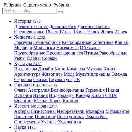
Рубрики
Скрыть меню
Рубрики
История
4273
Древний Египет
Древний Рим
Древняя Греция
Средневековье
16 век
17 век
18 век
19 век
20 век
21 век
Животные
2232
Грызуны
Земноводные
Китообразные
Копытные
Кошки
Медведи
Моллюски
Насекомые
Обезьяны
Паукообразные
Пресмыкающиеся
Птицы
Ракообразные
Рыбы
Слоны
Собаки
Культура
2438
Видеоигры
Дизайн
Кино
Комиксы
Музыка
Книги
Архитектура
Живопись
Мода
Мультипликация
Одежда
Сериалы
Сказки
Скульптура
ТВ
Города и страны
2736
Флаги
Австралия
Великобритания
Германия
Индия
Испания
Италия
Нидерланды
Канада
Китай
США
Франция
Южная Корея
Япония
Известные люди
2317
Актёры
Бизнесмены
Изобретатели
Монархи
Музыканты
Писатели
Политики
Преступники
Режиссёры
Спортсмены
Учёные
Художники
Наука
1182