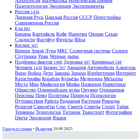
Археология
Математика
Нобелевская премия
Палеонтология
Эволюция
Эксперименты
Россия
1430
Древняя Русь
Царская Россия
СССР
Перестройка
Современная Россия
Еда
881
Бананы
Картофель
Кофе
Напитки
Овощи
Сахар
Сладости
Фастфуд
Фрукты
Яйца
Космос
447
Венера
Земля
Луна
МКС
Солнечная система
Солнце
Спутники
Уран
Чёрные дыры
Подборки фактов
Здоровье
Криминал
1488
907
548
Человек
Бизнес
Авиация
Автомобили
Алкоголь
1430
597
Вино
Война
Дети
Законы
Запахи
Изобретения
Интернет
Катастрофы
Корабли
Курьёзы
Медицина
Металлы
Места
Мир
Мифология
Мифы
Названия
Наркотики
Общество
Олимпийские игры
Оружие
Отношения
Персоны
Пиво
Политика
Природа
Психология
Путешествия
Работа
Радиация
Растения
Рекорды
Религия
Самолёты
Секс
Смерть
Советы
Спорт
Табак
Термины
Технологии
Титаник
Транспорт
Фотографии
Цвета
Эволюция
Языки
Города и страны
•
Исландия
26.06.2025